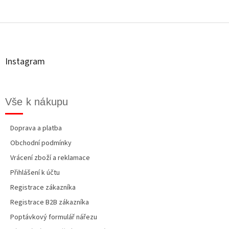
Z
á
p
a
t
Instagram
í
Vše k nákupu
Doprava a platba
Obchodní podmínky
Vrácení zboží a reklamace
Přihlášení k účtu
Registrace zákazníka
Registrace B2B zákazníka
Poptávkový formulář nářezu