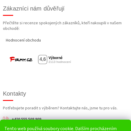
Zákazníci nám důvěřují
Přečtěte si recenze spokojených zákazníků, kteří nakoupili v našem
obchodě:
Hodnocení obchodu
Kontakty
Potřebujete poradit s výběrem? Kontaktujte nás, jsme tu pro vás.
+420 555 508 909
Tento web používá soubory cookie. Dalším procházením
info@harv.cz