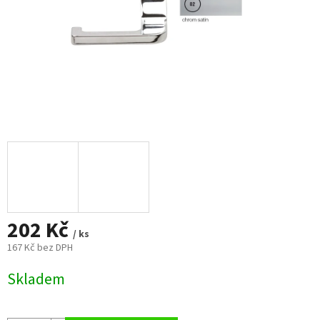
202 Kč
/ ks
167 Kč bez DPH
Měrná
Skladem
cena: