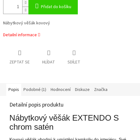
Přidat do košíku
Nábytkový věšák kovový
Detailní informace
ZEPTAT SE
HLÍDAT
SDÍLET
Popis
Podobné (1)
Hodnocení
Diskuze
Značka
Detailní popis produktu
Nábytkový věšák EXTENDO S
chrom satén
Kovový věšák vhodný k umístění kamkoliv do interiéru. Své