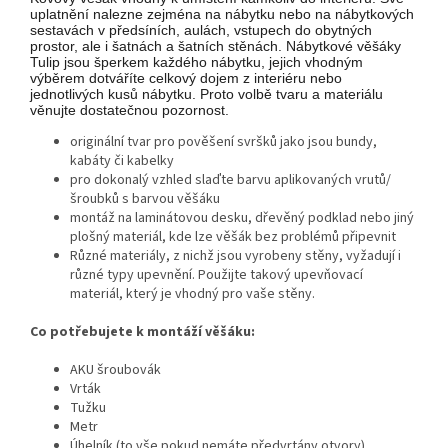
uplatnění nalezne zejména na nábytku nebo na nábytkových
sestavách v předsíních, aulách, vstupech do obytných
prostor, ale i šatnách a šatních stěnách. Nábytkové věšáky
Tulip jsou šperkem každého nábytku, jejich vhodným
výběrem dotváříte celkový dojem z interiéru nebo
jednotlivých kusů nábytku. Proto volbě tvaru a materiálu
věnujte dostatečnou pozornost.
originální tvar pro pověšení svršků jako jsou bundy,
kabáty či kabelky
pro dokonalý vzhled slaďte barvu aplikovaných vrutů/
šroubků s barvou věšáku
montáž na laminátovou desku, dřevěný podklad nebo jiný
plošný materiál, kde lze věšák bez problémů připevnit
Různé materiály, z nichž jsou vyrobeny stěny, vyžadují i
různé typy upevnění. Použijte takový upevňovací
materiál, který je vhodný pro vaše stěny.
Co potřebujete k montáží věšáku:
AKU šroubovák
Vrták
Tužku
Metr
Úhelník (to vše pokud nemáte předvrtány otvory)