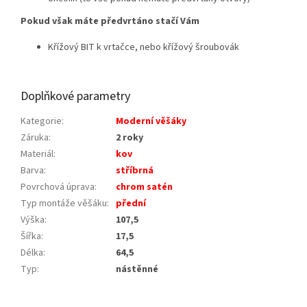
Pokud však máte předvrtáno stačí Vám
Křížový BIT k vrtačce, nebo křížový šroubovák
Doplňkové parametry
Kategorie
:
Moderní věšáky
Záruka
:
2 roky
Materiál
:
kov
Barva
:
stříbrná
Povrchová úprava
:
chrom satén
Typ montáže věšáku
:
přední
Výška
:
107,5
Šířka
:
17,5
Délka
:
64,5
Typ
:
nástěnné