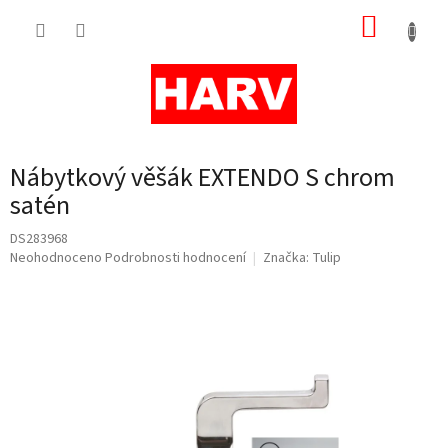
Přejít
NÁKUP
na
obsah
KOŠÍK
Nábytkový věšák EXTENDO S chrom
satén
DS283968
Průměrné
Neohodnoceno
Podrobnosti hodnocení
Značka:
Tulip
hodnocení
produktu
je
0,0
z
5
hvězdiček.