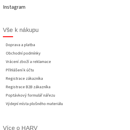
t
Instagram
í
Vše k nákupu
Doprava a platba
Obchodní podmínky
Vrácení zboží a reklamace
Přihlášení k účtu
Registrace zákazníka
Registrace B2B zákazníka
Poptávkový formulář nářezu
Výdejní místa plošného materiálu
Více o HARV