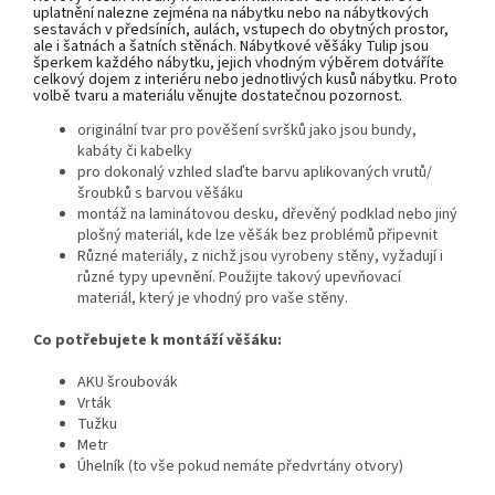
uplatnění nalezne zejména na nábytku nebo na nábytkových
sestavách v předsíních, aulách, vstupech do obytných prostor,
ale i šatnách a šatních stěnách. Nábytkové věšáky Tulip jsou
šperkem každého nábytku, jejich vhodným výběrem dotváříte
celkový dojem z interiéru nebo jednotlivých kusů nábytku. Proto
volbě tvaru a materiálu věnujte dostatečnou pozornost.
originální tvar pro pověšení svršků jako jsou bundy,
kabáty či kabelky
pro dokonalý vzhled slaďte barvu aplikovaných vrutů/
šroubků s barvou věšáku
montáž na laminátovou desku, dřevěný podklad nebo jiný
plošný materiál, kde lze věšák bez problémů připevnit
Různé materiály, z nichž jsou vyrobeny stěny, vyžadují i
různé typy upevnění. Použijte takový upevňovací
materiál, který je vhodný pro vaše stěny.
Co potřebujete k montáží věšáku:
AKU šroubovák
Vrták
Tužku
Metr
Úhelník (to vše pokud nemáte předvrtány otvory)