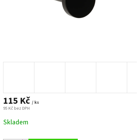
115 Kč
/ ks
95 Kč bez DPH
Měrná
Skladem
cena: