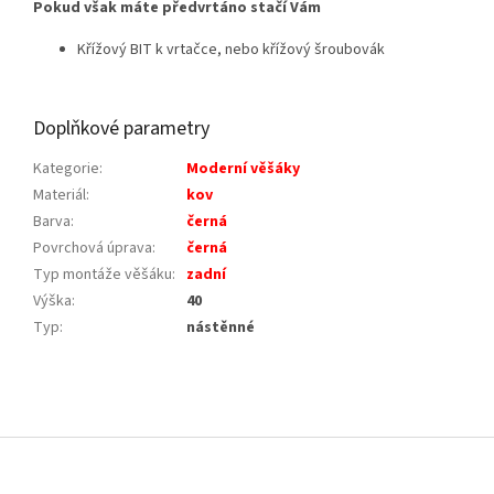
Pokud však máte předvrtáno stačí Vám
Křížový BIT k vrtačce, nebo křížový šroubovák
Doplňkové parametry
Kategorie
:
Moderní věšáky
Materiál
:
kov
Barva
:
černá
Povrchová úprava
:
černá
Typ montáže věšáku
:
zadní
Výška
:
40
Typ
:
nástěnné
Z
á
p
a