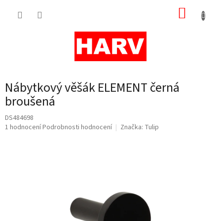
Přejít
NÁKUP
na
obsah
KOŠÍK
Nábytkový věšák ELEMENT černá
broušená
DS484698
Průměrné
1 hodnocení
Podrobnosti hodnocení
Značka:
Tulip
hodnocení
produktu
je
5,0
z
5
hvězdiček.