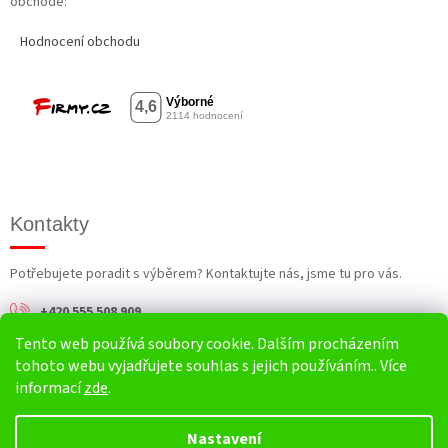
obchodě:
Hodnocení obchodu
Kontakty
Potřebujete poradit s výběrem? Kontaktujte nás, jsme tu pro vás.
+420 555 508 909
Tento web používá soubory cookie. Dalším procházením
info@harv.cz
tohoto webu vyjadřujete souhlas s jejich používáním.. Více
informací
zde
.
Nastavení