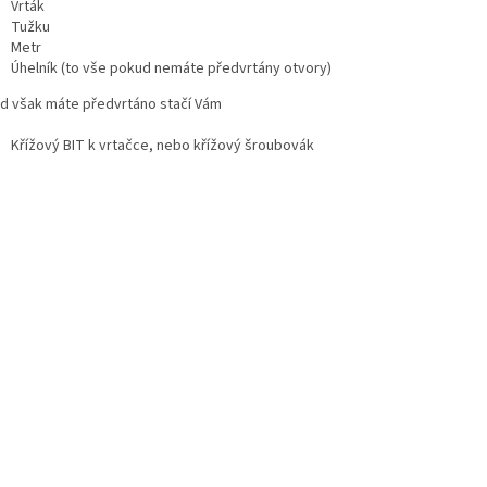
Vrták
Tužku
Metr
Úhelník (to vše pokud nemáte předvrtány otvory)
d však máte předvrtáno stačí Vám
Křížový BIT k vrtačce, nebo křížový šroubovák