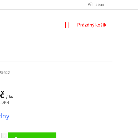
HO MATERIÁLU A NÁŘEZOVÁ CENTRA
NÁŘEZ PRACOVNÍ DESKY A ZÁSTĚNY
Přihlášení
NÁKUPNÍ
Prázdný košík
KOŠÍK
25622
Kč
/ ks
z DPH
ýdny