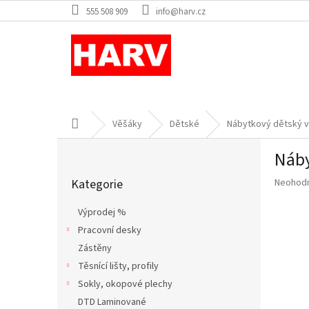
Přejít
555 508 909
info@harv.cz
na
obsah
Domů
Věšáky
Dětské
Nábytkový dětský 
P
Náby
o
Přeskočit
s
Průměr
Kategorie
Neohod
kategorie
t
hodnoce
r
produkt
Výprodej %
a
je
Pracovní desky
n
0,0
z
Zástěny
n
5
í
Těsnící lišty, profily
hvězdič
p
Sokly, okopové plechy
a
DTD Laminované