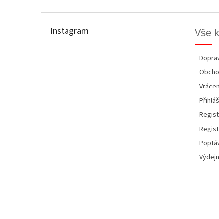
Z
á
p
Instagram
Vše 
a
t
í
Doprav
Obcho
Vrácen
Přihláš
Regist
Regist
Poptáv
Výdejn