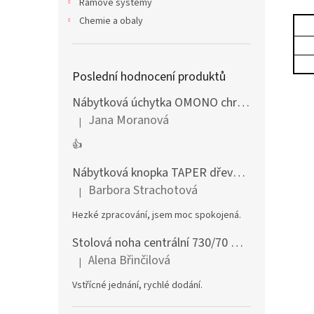
Rámové systémy
Chemie a obaly
Poslední hodnocení produktů
Nábytková úchytka OMONO chrom lesklý
Jana Moranová
|
Hodnocení produktu je 5 z 5 hvězdiček.
👍
Nábytková knopka TAPER dřevěná dub lakovaný
Barbora Strachotová
|
Hodnocení produktu je 5 z 5 hvězdiček.
Hezké zpracování, jsem moc spokojená.
Stolová noha centrální 730/70 mm stříbrná
Alena Břinčilová
|
Hodnocení produktu je 5 z 5 hvězdiček.
Vstřícné jednání, rychlé dodání.