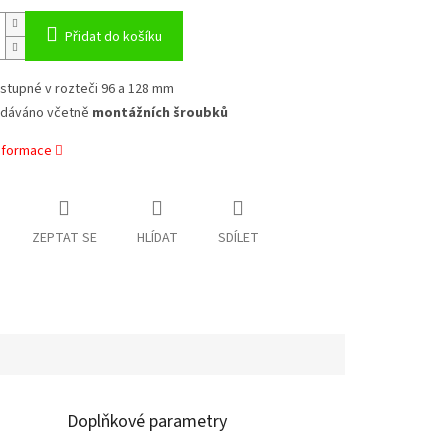
Přidat do košíku
stupné v rozteči 96 a 128 mm
dáváno včetně
montážních šroubků
informace
ZEPTAT SE
HLÍDAT
SDÍLET
Doplňkové parametry