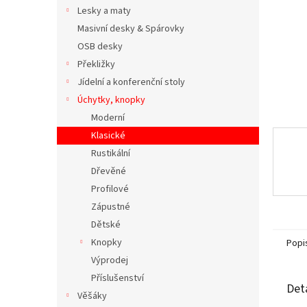
n
Lesky a maty
e
Masivní desky & Spárovky
l
OSB desky
Překližky
Jídelní a konferenční stoly
Úchytky, knopky
Moderní
Klasické
Rustikální
Dřevěné
Profilové
Zápustné
Dětské
Knopky
Popi
Výprodej
Příslušenství
Det
Věšáky