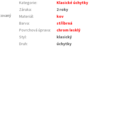
Kategorie
:
Klasické úchytky
Záruka
:
2 roky
acovaný
Materiál
:
kov
Barva
:
stříbrná
Povrchová úprava
:
chrom lesklý
Styl
:
klasický
Druh
:
úchytky