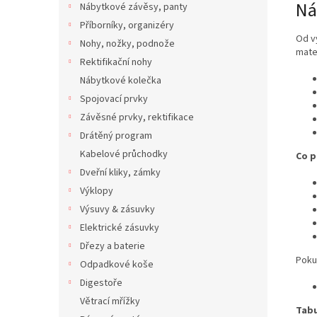
Ná
Nábytkové závěsy, panty
Příborníky, organizéry
Od v
Nohy, nožky, podnože
mate
Rektifikační nohy
Nábytkové kolečka
Spojovací prvky
Závěsné prvky, rektifikace
Drátěný program
Kabelové průchodky
Co p
Dveřní kliky, zámky
Výklopy
Výsuvy & zásuvky
Elektrické zásuvky
Dřezy a baterie
Poku
Odpadkové koše
Digestoře
Větrací mřížky
Tabu