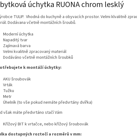
bytková úchytka RUONA chrom lesklý
ýrobce TULIP. Vhodná do kuchyně a obyvacích prostor. Velmi klvalitně zpr
riál. Dodávana včetně montážních šroubů.
Moderní úchytka
Napaditý tvar
Zajímavá barva
Velmi kvalitně zpracovaný materiál
Dodáváno včetně montážních šroubků
otřebujete k montáží úchytky:
AKU šroubovák
Vrták
Tužku
Metr
Úhelník (to vše pokud nemáte předvrtány dvířka)
d však máte předvrtáno stačí Vám
Křížový BIT k vrtačce, nebo křížový šroubovák
lka dostupných roztečí a rozměrů v mm: