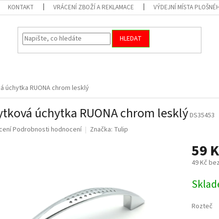
KONTAKT
VRÁCENÍ ZBOŽÍ A REKLAMACE
VÝDEJNÍ MÍSTA PLOŠNÉ
HLEDAT
á úchytka RUONA chrom lesklý
tková úchytka RUONA chrom lesklý
DS35453
né
cení
Podrobnosti hodnocení
Značka:
Tulip
ní
59 
u
49 Kč be
Měrná
Skla
cena:
ek.
Rozteč