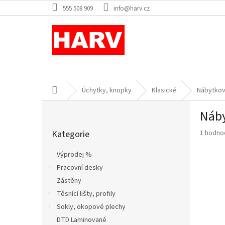
Přejít
555 508 909
info@harv.cz
na
obsah
Domů
Úchytky, knopky
Klasické
Nábytkov
P
Náby
o
Přeskočit
s
Průměr
Kategorie
1 hodno
kategorie
t
hodnoce
r
produkt
Výprodej %
a
je
Pracovní desky
n
5,0
z
Zástěny
n
5
í
Těsnící lišty, profily
hvězdič
p
Sokly, okopové plechy
a
DTD Laminované