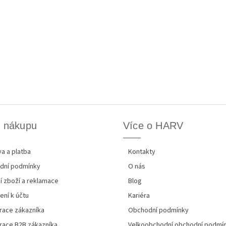
k nákupu
Více o HARV
a a platba
Kontakty
dní podmínky
O nás
í zboží a reklamace
Blog
ení k účtu
Kariéra
race zákazníka
Obchodní podmínky
race B2B zákazníka
Velkoobchodní obchodní podmí