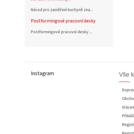
Návod pro zaměření kuchyně zna...
Postformingové pracovní desky
Postformingové pracovní desky ...
Z
á
p
Instagram
Vše 
a
t
í
Doprav
Obcho
Vrácen
Přihláš
Regist
Regist