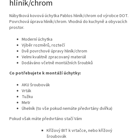
hliník/chrom
Nábytková kovová úchytka Pablos hliník/chrom od výrobce DOT.
Povrchová úprava hliník/chrom. Vhodná do kuchyně a obyvacích
prostor.
Moderní úchytka
Výběr rozměrů, roztečí
Dvě povrchové úpravy hliník/chrom
Velmi kvalitně zpracovaný materiál
Dodáváno včetně montážních šroubků
Co potřebujete k montáží úchytky:
AKU šroubovák
Vrták
Tužku
Metr
Úhelník (to vše pokud nemáte předvrtány dvířka)
Pokud však máte předvrtáno stačí Vám
Křížový BIT k vrtačce, nebo křížový
šroubovák