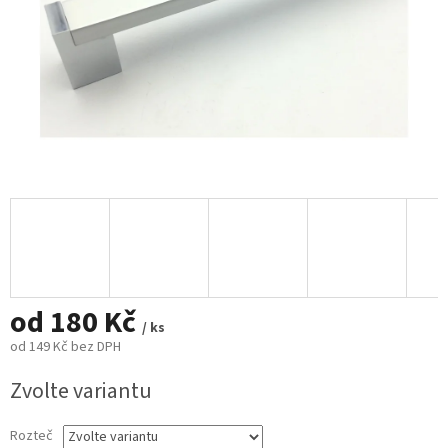
od
180 Kč
/ ks
od
149 Kč
bez DPH
Měrná
Zvolte variantu
cena:
Rozteč