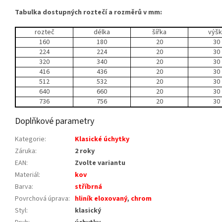
Tabulka dostupných roztečí a rozměrů v mm:
rozteč
délka
šířka
výšk
160
180
20
30
224
224
20
30
320
340
20
30
416
436
20
30
512
532
20
30
640
660
20
30
736
756
20
30
Doplňkové parametry
Kategorie
:
Klasické úchytky
Záruka
:
2 roky
EAN
:
Zvolte variantu
Materiál
:
kov
Barva
:
stříbrná
Povrchová úprava
:
hliník eloxovaný
,
chrom
Styl
:
klasický