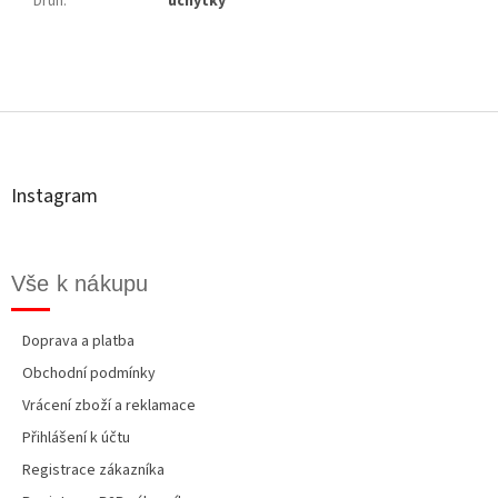
Druh
:
úchytky
Z
á
p
a
t
Instagram
í
Vše k nákupu
Doprava a platba
Obchodní podmínky
Vrácení zboží a reklamace
Přihlášení k účtu
Registrace zákazníka