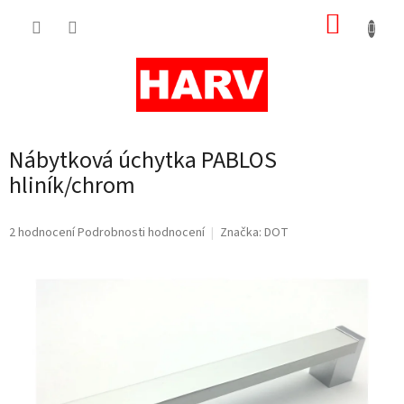
Přejít
NÁKUP
na
obsah
KOŠÍK
Nábytková úchytka PABLOS
hliník/chrom
Průměrné
2 hodnocení
Podrobnosti hodnocení
Značka:
DOT
hodnocení
produktu
je
3,0
z
5
hvězdiček.