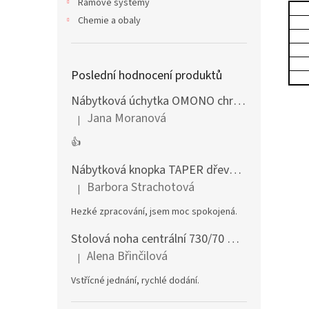
Rámové systémy
Chemie a obaly
Poslední hodnocení produktů
Nábytková úchytka OMONO chrom lesklý
Jana Moranová
|
Hodnocení produktu je 5 z 5 hvězdiček.
👍
Nábytková knopka TAPER dřevěná dub lakovaný
Barbora Strachotová
|
Hodnocení produktu je 5 z 5 hvězdiček.
Hezké zpracování, jsem moc spokojená.
Stolová noha centrální 730/70 mm stříbrná
Alena Břinčilová
|
Hodnocení produktu je 5 z 5 hvězdiček.
Vstřícné jednání, rychlé dodání.