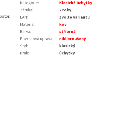
Kategorie
:
Klasické úchytky
Záruka
:
2 roky
ostor.
EAN
:
Zvolte variantu
Materiál
:
kov
Barva
:
stříbrná
Povrchová úprava
:
nikl broušený
Styl
:
klasický
Druh
:
úchytky