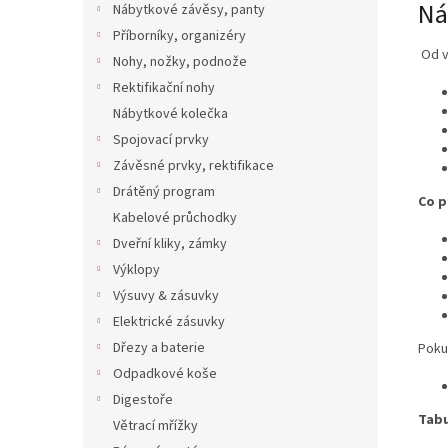
Ná
Nábytkové závěsy, panty
Příborníky, organizéry
Od v
Nohy, nožky, podnože
Rektifikační nohy
Nábytkové kolečka
Spojovací prvky
Závěsné prvky, rektifikace
Drátěný program
Co p
Kabelové průchodky
Dveřní kliky, zámky
Výklopy
Výsuvy & zásuvky
Elektrické zásuvky
Dřezy a baterie
Poku
Odpadkové koše
Digestoře
Tabu
Větrací mřížky