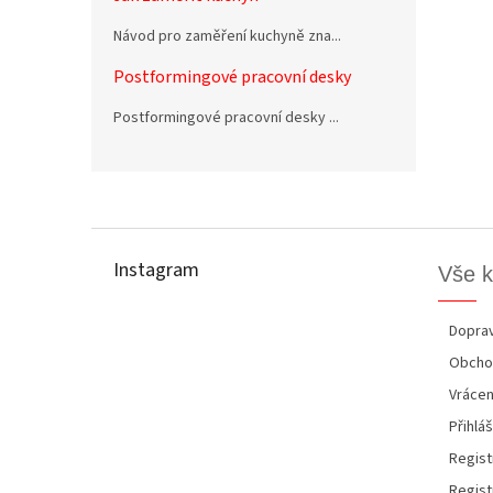
Návod pro zaměření kuchyně zna...
Postformingové pracovní desky
Postformingové pracovní desky ...
Z
á
p
Instagram
Vše 
a
t
í
Doprav
Obcho
Vrácen
Přihláš
Regist
Regist