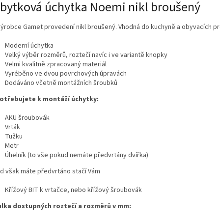
bytková úchytka Noemi nikl broušený
ýrobce Gamet provedení nikl broušený. Vhodná do kuchyně a obyvacích pr
Moderní úchytka
Velký výběr rozměrů, roztečí navíc i ve variantě knopky
Velmi kvalitně zpracovaný materiál
Vyréběno ve dvou povrchových úpravách
Dodáváno včetně montážních šroubků
otřebujete k montáží úchytky:
AKU šroubovák
Vrták
Tužku
Metr
Úhelník (to vše pokud nemáte předvrtány dvířka)
d však máte předvrtáno stačí Vám
Křížový BIT k vrtačce, nebo křížový šroubovák
lka dostupných roztečí a rozměrů v mm: