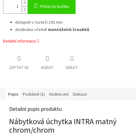
Přidat do košíku
dotupné v rozteči 192 mm
dodáváno včetně
montážních šroubků
Detailní informace
ZEPTAT SE
HLÍDAT
SDÍLET
Popis
Podobné (1)
Hodnocení
Diskuze
Detailní popis produktu
Nábytková úchytka INTRA matný
chrom/chrom