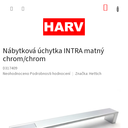
Přejít
NÁKUP
na
obsah
KOŠÍK
Nábytková úchytka INTRA matný
chrom/chrom
D317409
Průměrné
Neohodnoceno
Podrobnosti hodnocení
Značka:
Hettich
hodnocení
produktu
je
0,0
z
5
hvězdiček.