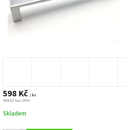
598 Kč
/ ks
494 Kč bez DPH
Měrná
Skladem
cena: