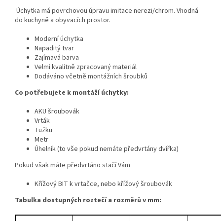
Úchytka má povrchovou úpravu imitace nerezi/chrom. Vhodná
do kuchyně a obyvacích prostor.
Moderní úchytka
Napaditý tvar
Zajímavá barva
Velmi kvalitně zpracovaný materiál
Dodáváno včetně montážních šroubků
Co potřebujete k montáží úchytky:
AKU šroubovák
Vrták
Tužku
Metr
Úhelník (to vše pokud nemáte předvrtány dvířka)
Pokud však máte předvrtáno stačí Vám
Křížový BIT k vrtačce, nebo křížový šroubovák
Tabulka dostupných roztečí a rozměrů v mm: