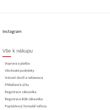
Z
á
p
a
t
Instagram
í
Vše k nákupu
Doprava a platba
Obchodní podmínky
Vrácení zboží a reklamace
Přihlášení k účtu
Registrace zákazníka
Registrace B2B zákazníka
Poptávkový formulář nářezu