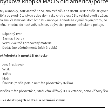
bytková knopka MACIS old america/porce
tky a knopky jsou vlastně něco jako třešnička na dortu. Jednoduše si vyber
líbí a pozvedněte styl u sebe doma dle chuti a osvěžte vzhled dveří a zásu
s dalšími částmi vaší domácnosti – nebo je jednoduše vyměňte jen proto, že
měnu. Vhodná do kuchyně, ložnice, obývacích prostor i dětského pokoje.
Nápaditý tvar
Zajímavá barva
Velmi kvalitně zpracovaný materiál
Dodáváno včetně montážních šroubků
otřebujete k montáží úchytky:
AKU šroubovák
Vrták
Tužku
Metr
Úhelník (to vše pokud nemáte předvrtány dvířka)
d však máte předvrtáno, stačí Vám křížový BIT k vrtačce, nebo křížový šr
ulka dostupných roztečí a rozměrů v mm: