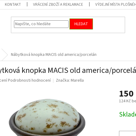
KONTAKT
VRÁCENÍ ZBOŽÍ A REKLAMACE
VÝDEJNÍ MÍSTA PLOŠNÉ
HLEDAT
Nábytková knopka MACIS old america/porcelán
tková knopka MACIS old america/porcel
né
cení
Podrobnosti hodnocení
Značka:
Marella
ní
150
u
124 Kč b
Měrná
Skla
cena:
ek.