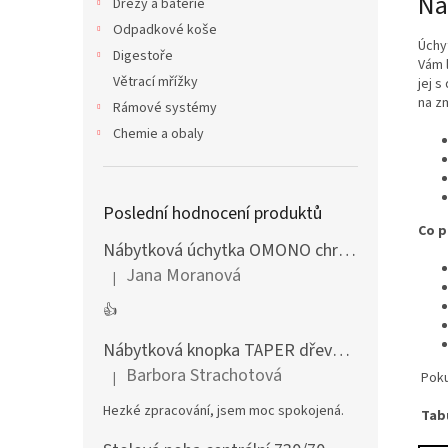
Ná
Dřezy a baterie
Odpadkové koše
Úchy
Digestoře
Vám 
Větrací mřížky
jej 
na z
Rámové systémy
Chemie a obaly
Poslední hodnocení produktů
Co p
Nábytková úchytka OMONO chrom lesklý
Jana Moranová
|
Hodnocení produktu je 5 z 5 hvězdiček.
👍
Nábytková knopka TAPER dřevěná dub lakovaný
Barbora Strachotová
|
Poku
Hodnocení produktu je 5 z 5 hvězdiček.
Hezké zpracování, jsem moc spokojená.
Tab