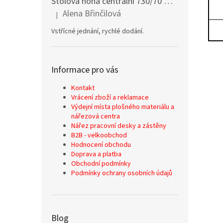
Stolová noha centrální 730/70 mm stříbrná
Alena Břinčilová
|
Hodnocení produktu je 5 z 5 hvězdiček.
Vstřícné jednání, rychlé dodání.
Informace pro vás
Kontakt
Vrácení zboží a reklamace
Výdejní místa plošného materiálu a
nářezová centra
Nářez pracovní desky a zástěny
B2B - velkoobchod
Hodnocení obchodu
Doprava a platba
Obchodní podmínky
Podmínky ochrany osobních údajů
Blog