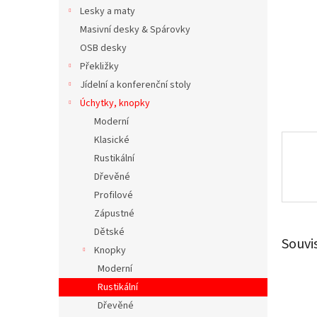
n
Lesky a maty
e
Masivní desky & Spárovky
l
OSB desky
Překližky
Jídelní a konferenční stoly
Úchytky, knopky
Moderní
Klasické
Rustikální
Dřevěné
Profilové
Zápustné
Dětské
Souvi
Knopky
Moderní
Rustikální
Dřevěné