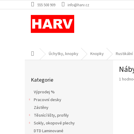
Přejít
555 508 909
info@harv.cz
na
obsah
Domů
Úchytky, knopky
Knopky
Rustikální
P
Náby
o
Přeskočit
s
Průměr
Kategorie
1 hodno
kategorie
t
hodnoce
r
produkt
Výprodej %
a
je
Pracovní desky
n
5,0
z
Zástěny
n
5
í
Těsnící lišty, profily
hvězdič
p
Sokly, okopové plechy
a
DTD Laminované