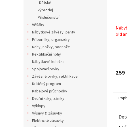
Dětské
Výprodej
Příslušenství
Věšáky
Nábyt
Nábytkové závěsy, panty
old a
Příborníky, organizéry
moti
Průmě
Nohy, nožky, podnože
hodno
Rektifikační nohy
produ
Nábytkové kolečka
je
5,0
Spojovací prvky
259 
z
Závěsné prvky, rektifikace
5
Drátěný program
hvězdi
Kabelové průchodky
Popi
Dveřní kliky, zámky
Výklopy
Výsuvy & zásuvky
Det
Elektrické zásuvky