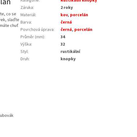
lán
Kategorie
:
Rustikální knopky
Záruka
:
2 roky
te, co se
Materiál
:
kov
,
porcelán
vek, slaďte
Barva
:
černá
 máte chuť
Povrchová úprava
:
černá
,
porcelán
Průměr (mm)
:
34
Výška
:
32
Styl
:
rustikální
Druh
:
knopky
oubovák