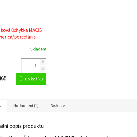
ková úchytka MACIS
merica/porcelán s
vem
Skladem
rné
cení
ktu
Kč
Do košíku
ček.
s
Hodnocení (1)
Diskuze
ailní popis produktu