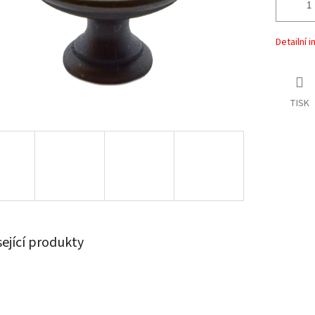
Detailní 
TISK
sející produkty