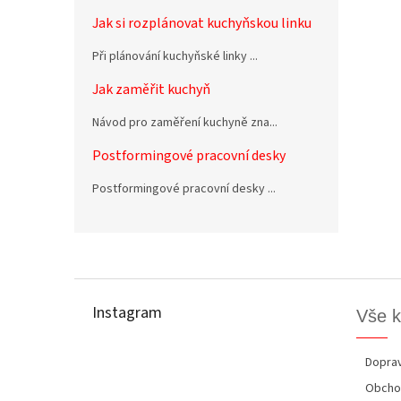
Jak si rozplánovat kuchyňskou linku
Při plánování kuchyňské linky ...
Jak zaměřit kuchyň
Návod pro zaměření kuchyně zna...
Postformingové pracovní desky
Postformingové pracovní desky ...
Z
á
p
Instagram
Vše 
a
t
í
Doprav
Obcho