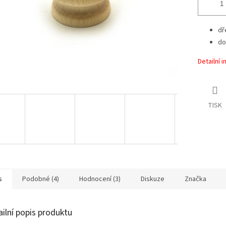
dř
do
Detailní 
TISK
s
Podobné (4)
Hodnocení (3)
Diskuze
Značka
ailní popis produktu