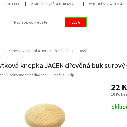
KONTAKT
VRÁCENÍ ZBOŽÍ A REKLAMACE
VÝDEJNÍ MÍSTA PLOŠNÉ
HLEDAT
Nábytková knopka JACEK dřevěná buk surový
tková knopka JACEK dřevěná buk surový
né
cení
Podrobnosti hodnocení
Značka:
Tulip
ní
22 
u
18 Kč be
Měrná
Skla
cena:
ek.