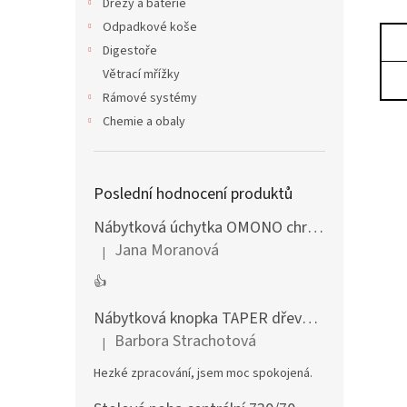
Dřezy a baterie
Odpadkové koše
Digestoře
Větrací mřížky
Rámové systémy
Chemie a obaly
Poslední hodnocení produktů
Nábytková úchytka OMONO chrom lesklý
Jana Moranová
|
Hodnocení produktu je 5 z 5 hvězdiček.
👍
Nábytková knopka TAPER dřevěná dub lakovaný
Barbora Strachotová
|
Hodnocení produktu je 5 z 5 hvězdiček.
Hezké zpracování, jsem moc spokojená.