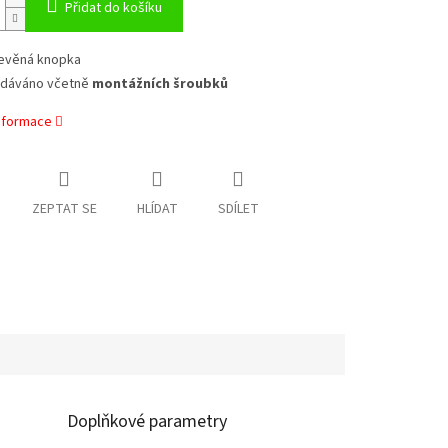
Přidat do košíku
evěná knopka
dáváno včetně
montážních šroubků
informace
ZEPTAT SE
HLÍDAT
SDÍLET
Doplňkové parametry