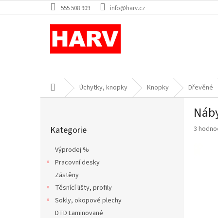
Přejít
555 508 909
info@harv.cz
na
obsah
Domů
Úchytky, knopky
Knopky
Dřevěné
P
Náby
o
Přeskočit
s
Průměr
Kategorie
3 hodno
kategorie
t
hodnoce
r
produkt
Výprodej %
a
je
Pracovní desky
n
5,0
z
Zástěny
n
5
í
Těsnící lišty, profily
hvězdič
p
Sokly, okopové plechy
a
DTD Laminované