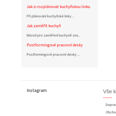
Jak si rozplánovat kuchyňskou linku
Při plánování kuchyňské linky ...
Jak zaměřit kuchyň
Návod pro zaměření kuchyně zna...
Postformingové pracovní desky
Postformingové pracovní desky ...
Z
á
p
Instagram
Vše 
a
t
í
Doprav
Obcho