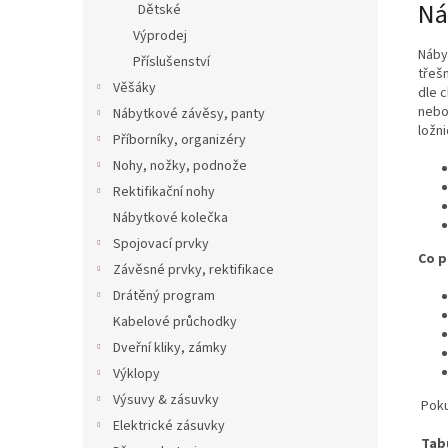
Ná
Dětské
Výprodej
Náby
Příslušenství
třeš
Věšáky
dle c
nebo
Nábytkové závěsy, panty
ložn
Příborníky, organizéry
Nohy, nožky, podnože
Rektifikační nohy
Nábytkové kolečka
Spojovací prvky
Co p
Závěsné prvky, rektifikace
Drátěný program
Kabelové průchodky
Dveřní kliky, zámky
Výklopy
Výsuvy & zásuvky
Poku
Elektrické zásuvky
Tab