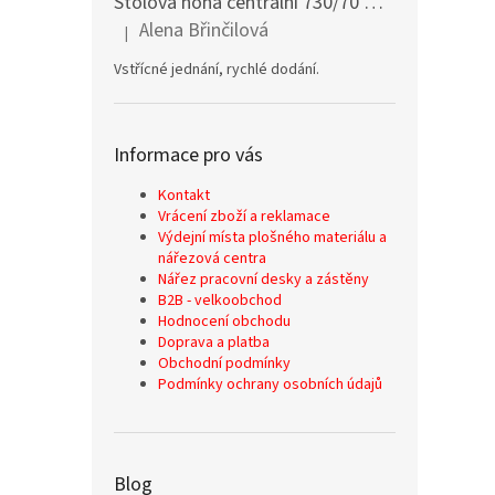
Stolová noha centrální 730/70 mm stříbrná
Alena Břinčilová
|
Hodnocení produktu je 5 z 5 hvězdiček.
Vstřícné jednání, rychlé dodání.
Informace pro vás
Kontakt
Vrácení zboží a reklamace
Výdejní místa plošného materiálu a
nářezová centra
Nářez pracovní desky a zástěny
B2B - velkoobchod
Hodnocení obchodu
Doprava a platba
Obchodní podmínky
Podmínky ochrany osobních údajů
Blog