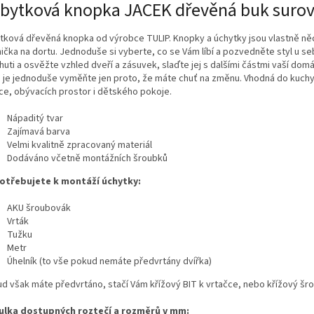
bytková knopka JACEK dřevěná buk suro
tková dřevěná knopka od výrobce TULIP. Knopky a úchytky jsou vlastně ně
nička na dortu. Jednoduše si vyberte, co se Vám líbí a pozvedněte styl u 
huti a osvěžte vzhled dveří a zásuvek, slaďte jej s dalšími částmi vaší dom
 je jednoduše vyměňte jen proto, že máte chuť na změnu. Vhodná do kuch
ice, obývacích prostor i dětského pokoje.
Nápaditý tvar
Zajímavá barva
Velmi kvalitně zpracovaný materiál
Dodáváno včetně montážních šroubků
otřebujete k montáží úchytky:
AKU šroubovák
Vrták
Tužku
Metr
Úhelník (to vše pokud nemáte předvrtány dvířka)
d však máte předvrtáno, stačí Vám křížový BIT k vrtačce, nebo křížový šr
ulka dostupných roztečí a rozměrů v mm: