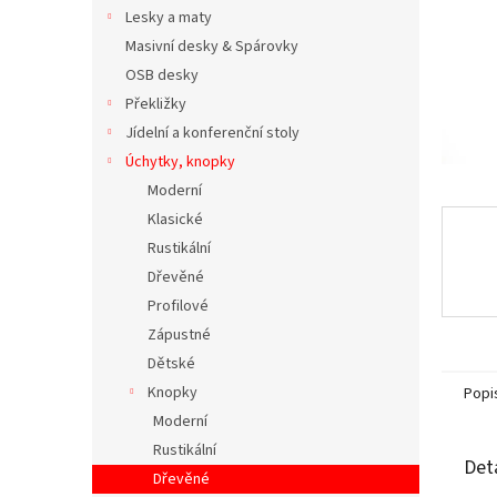
n
Lesky a maty
e
Masivní desky & Spárovky
l
OSB desky
Překližky
Jídelní a konferenční stoly
Úchytky, knopky
Moderní
Klasické
Rustikální
Dřevěné
Profilové
Zápustné
Dětské
Knopky
Popi
Moderní
Rustikální
Det
Dřevěné