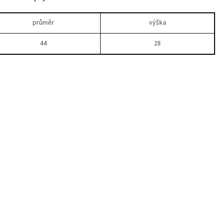
průměr
výška
44
28