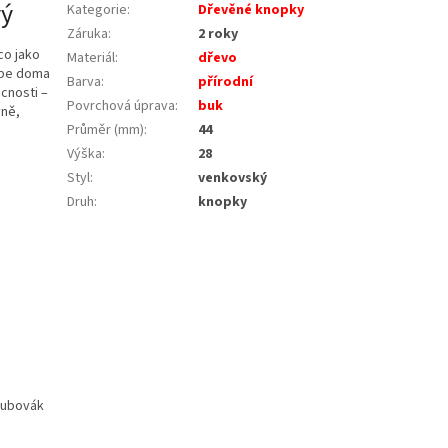
vý
Kategorie
:
Dřevěné knopky
Záruka
:
2 roky
co jako
Materiál
:
dřevo
sebe doma
Barva
:
přírodní
ácnosti –
Povrchová úprava
:
buk
yně,
Průměr (mm)
:
44
Výška
:
28
Styl
:
venkovský
Druh
:
knopky
oubovák