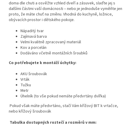
doma dle chuti a osvěžte vzhled dveří a zásuvek, slaďte jej s
dalšími částmi vaší domácnosti – nebo je jednoduše vyměňte jen
proto, že máte chuť na změnu. Vhodná do kuchyně, ložnice,
obývacích prostor i dětského pokoje.
Nápaditý tvar
Zajímavá barva
Velmi kvalitně zpracovaný materiál
Kov a porcelán
Dodáváno včetně montážních šroubků
Co potřebujete k montáží úchytky:
AKU šroubovák
Vrták
Tužku
Metr
Úhelník (to vše pokud nemáte předvrtány dvířka)
Pokud však máte předvrtáno, stačí Vám křížový BIT k vrtačce,
nebo křížový šroubovák
Tabulka dostupných roztečí a rozměrů v mm: