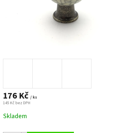
176 Kč
/ ks
145 Kč bez DPH
Měrná
Skladem
cena: