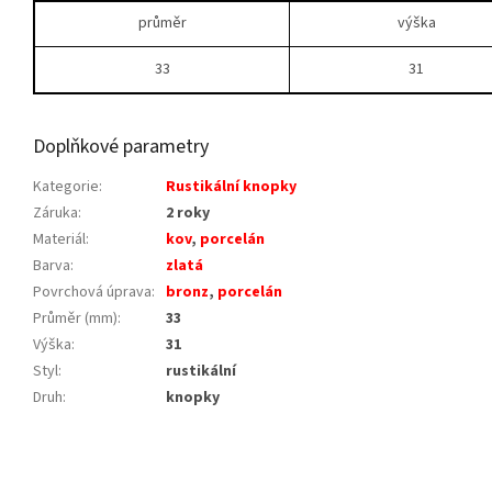
průměr
výška
33
31
Doplňkové parametry
Kategorie
:
Rustikální knopky
Záruka
:
2 roky
Materiál
:
kov
,
porcelán
Barva
:
zlatá
Povrchová úprava
:
bronz
,
porcelán
Průměr (mm)
:
33
Výška
:
31
Styl
:
rustikální
Druh
:
knopky
Z