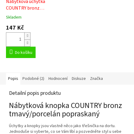
Nábytková úchytka
COUNTRY bronz
tmavý/porcelán popraskaný
Skladem
Průměrné
hodnocení
147 Kč
produktu
je
5,0
z
5
Do košíku
hvězdiček.
Popis
Podobné (2)
Hodnocení
Diskuze
Značka
Detailní popis produktu
Nábytková knopka COUNTRY bronz
tmavý/porcelán popraskaný
Úchytky a knopky jsou vlastně něco jako třešnička na dortu.
Jednoduše si vyberte, co se Vám líbí a pozvedněte styl u sebe