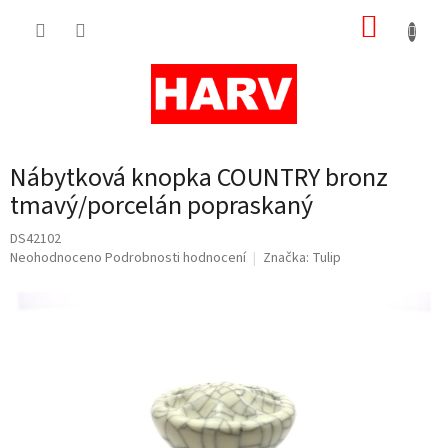
Přejít
NÁKUP
na
obsah
KOŠÍK
Nábytková knopka COUNTRY bronz
tmavý/porcelán popraskaný
DS42102
Průměrné
Neohodnoceno
Podrobnosti hodnocení
Značka:
Tulip
hodnocení
produktu
je
0,0
z
5
hvězdiček.