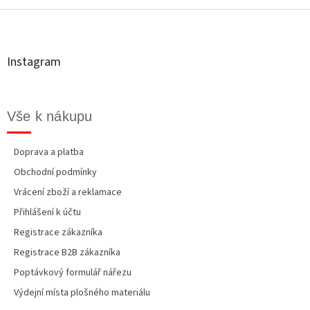
á
p
a
t
Instagram
í
Vše k nákupu
Doprava a platba
Obchodní podmínky
Vrácení zboží a reklamace
Přihlášení k účtu
Registrace zákazníka
Registrace B2B zákazníka
Poptávkový formulář nářezu
Výdejní místa plošného materiálu