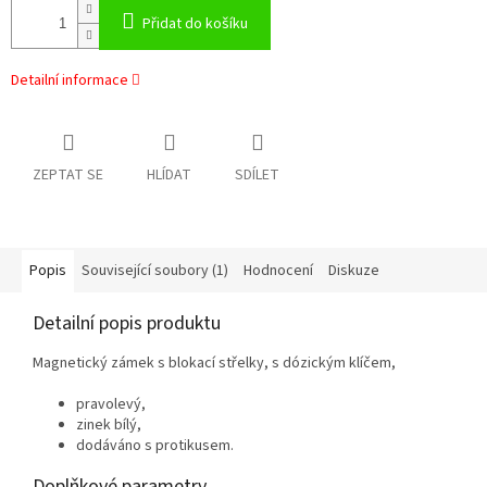
Přidat do košíku
Detailní informace
ZEPTAT SE
HLÍDAT
SDÍLET
Popis
Související soubory (1)
Hodnocení
Diskuze
Detailní popis produktu
Magnetický zámek s blokací střelky, s dózickým klíčem,
pravolevý,
zinek bílý,
dodáváno s protikusem.
Doplňkové parametry