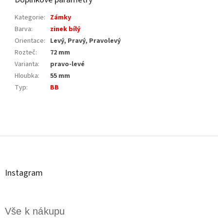
Kategorie
:
Zámky
Barva
:
zinek bílý
Orientace
:
Levý, Pravý, Pravolevý
Rozteč
:
72 mm
Varianta
:
pravo-levé
Hloubka
:
55 mm
Typ
:
BB
Z
á
p
a
t
Instagram
í
Vše k nákupu