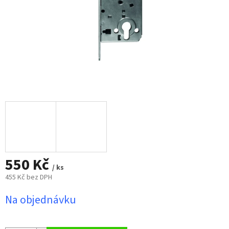
550 Kč
/ ks
455 Kč bez DPH
Měrná
Na objednávku
cena: