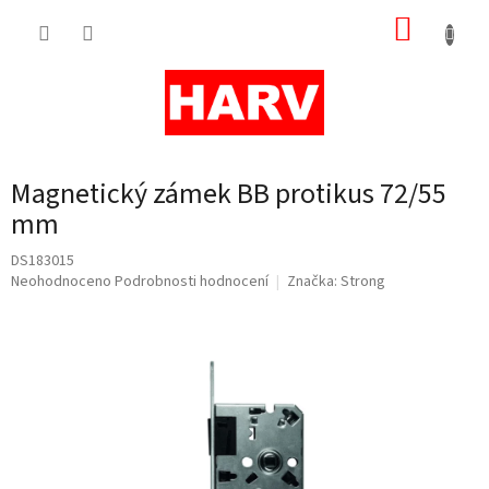
Přejít
NÁKUP
na
obsah
KOŠÍK
Magnetický zámek BB protikus 72/55
mm
DS183015
Průměrné
Neohodnoceno
Podrobnosti hodnocení
Značka:
Strong
hodnocení
produktu
je
0,0
z
5
hvězdiček.