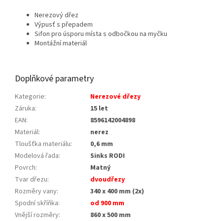
Nerezový dřez
Výpusť s přepadem
Sifon pro úsporu místa s odbočkou na myčku
Montážní materiál
Doplňkové parametry
Kategorie
:
Nerezové dřezy
Záruka
:
15 let
EAN
:
8596142004898
Materiál
:
nerez
Tloušťka materiálu
:
0,6 mm
Modelová řada
:
Sinks RODI
Povrch
:
Matný
Tvar dřezu
:
dvoudřezy
Rozměry vany
:
340 x 400 mm (2x)
Spodní skříňka
:
od 900 mm
Vnější rozměry
:
860 x 500 mm