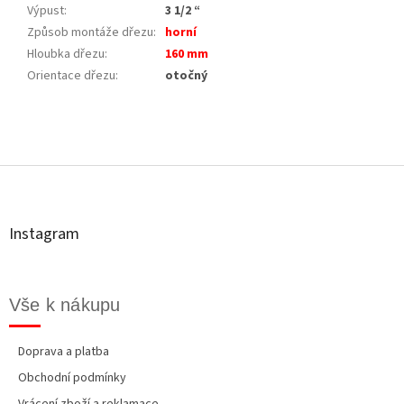
Výpust
:
3 1/2 “
Způsob montáže dřezu
:
horní
Hloubka dřezu
:
160 mm
Orientace dřezu
:
otočný
Z
á
p
a
t
Instagram
í
Vše k nákupu
Doprava a platba
Obchodní podmínky
Vrácení zboží a reklamace