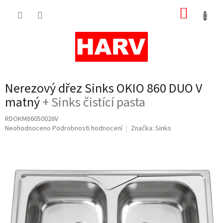
Přejít
NÁKUP
na
obsah
KOŠÍK
Nerezový dřez Sinks OKIO 860 DUO V
matný
+ Sinks čistící pasta
RDOKM86050026V
Průměrné
Neohodnoceno
Podrobnosti hodnocení
Značka:
Sinks
hodnocení
produktu
je
0,0
z
5
hvězdiček.