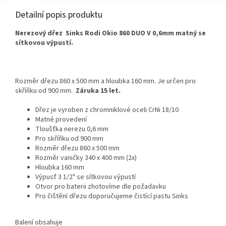
Detailní popis produktu
Nerezový dřez Sinks Rodi Okio 860 DUO V 0,6mm matný se
sítkovou výpustí.
Rozměr dřezu 860 x 500 mm a hloubka 160 mm. Je určen pro
skříňku od 900 mm.
Záruka 15 let.
Dřez je vyroben z chromniklové oceli CrNi 18/10
Matné provedení
Tloušťka nerezu 0,6 mm
Pro skříňku od 900 mm
Rozměr dřezu 860 x 500 mm
Rozměr vaničky 340 x 400 mm (2x)
Hloubka 160 mm
Výpusť 3 1/2" se sítkovou výpustí
Otvor pro baterii zhotovíme dle požadavku
Pro čištění dřezu doporučujeme čistící pastu Sinks
Balení obsahuje