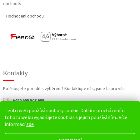
obchodě:
Hodnocení obchodu
Kontakty
Potřebujete poradit s výběrem? Kontaktujte nás, jsme tu pro vás.
+420 555 508 909
Tento web používá soubory cookie. Dalším procházením
info@harv.cz
tohoto webu vyjadřujete souhlas s jejich používáním.. Více
informací
zde
.