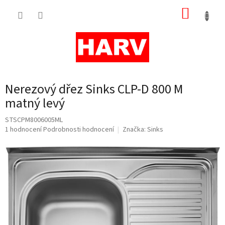
Přejít
NÁKUP
na
obsah
KOŠÍK
Nerezový dřez Sinks CLP-D 800 M
matný levý
STSCPM8006005ML
Průměrné
1 hodnocení
Podrobnosti hodnocení
Značka:
Sinks
hodnocení
produktu
je
5,0
z
5
hvězdiček.