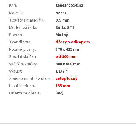
EAN
:
8596142024193
Materiál
:
nerez
Tloušťka materiálu
:
0,5 mm
Modelová řada
:
Sinks STS
Povrch
:
Matný
Tvar dřezu
:
dřezy s odkapem
Rozměry vany
:
370 x 415 mm
Spodní skříňka
:
od 800 mm
Vnější rozměry
:
800 x 600 mm
Výpust
:
1 1/2 “
Způsob montáže dřezu
:
celoplošný
Hloubka dřezu
:
155 mm
Orientace dřezu
:
levý
Z
á
p