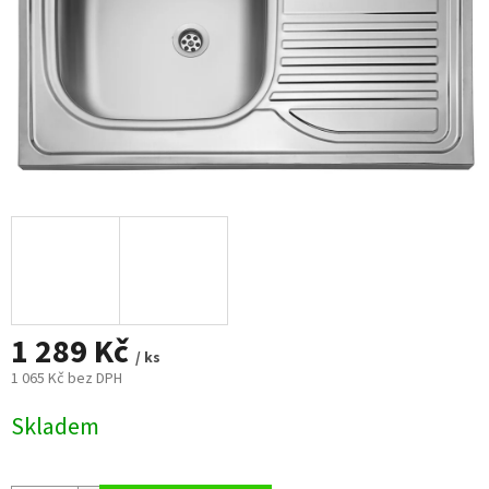
1 289 Kč
/ ks
1 065 Kč bez DPH
Měrná
Skladem
cena: