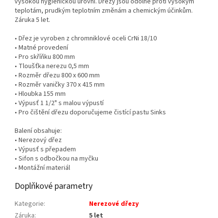
vysokou hygienickou úrovní. Dřezy jsou odolné proti vysokým
teplotám, prudkým teplotním změnám a chemickým účinkům.
Záruka 5 let.
• Dřez je vyroben z chromniklové oceli CrNi 18/10
• Matné provedení
• Pro skříňku 800 mm
• Tloušťka nerezu 0,5 mm
• Rozměr dřezu 800 x 600 mm
• Rozměr vaničky 370 x 415 mm
• Hloubka 155 mm
• Výpusť 1 1/2" s malou výpustí
• Pro čištění dřezu doporučujeme čistící pastu Sinks
Balení obsahuje:
• Nerezový dřez
• Výpusť s přepadem
• Sifon s odbočkou na myčku
• Montážní materiál
Doplňkové parametry
Kategorie
:
Nerezové dřezy
Záruka
:
5 let