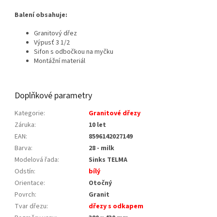
Balení obsahuje:
Granitový dřez
Výpusť 3 1/2
Sifon s odbočkou na myčku
Montážní materiál
Doplňkové parametry
Kategorie
:
Granitové dřezy
Záruka
:
10 let
EAN
:
8596142027149
Barva
:
28 - milk
Modelová řada
:
Sinks TELMA
Odstín
:
bílý
Orientace
:
Otočný
Povrch
:
Granit
Tvar dřezu
:
dřezy s odkapem