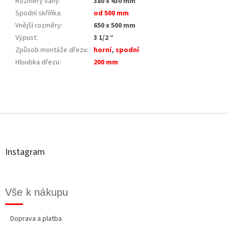
Rozměry vany
:
380 x 430 mm
Spodní skříňka
:
od 500 mm
Vnější rozměry
:
650 x 500 mm
Výpust
:
3 1/2 “
Způsob montáže dřezu
:
horní
,
spodní
Hloubka dřezu
:
200 mm
Z
á
p
a
t
Instagram
í
Vše k nákupu
Doprava a platba