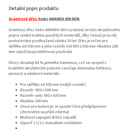
Detailní popis produktu
Granitový dřez
Sinks AMANDA 650 Milk
Granitový dřez Sinks AMANDA 650 vyrobený na bázi akrylátového
pojiva vyniká kvalitou použitých materiálů, díky čemuž je na něj
poskytována prodloužená záruka 10 let. Dřez je určen pro
skříňku od 500 mm a jeho rozměr činí 650 x 500 mm. Hloubka 200
mm zajistí bezproblémové používání.
Dřezy obsahují 84 % jemného kameniva, což ve spojení s
kvalitním akrylátovým pojivem zaručuje dokonalou hebkost,
pevnost a odolnost materiálu
Pro skříňku od 500 mm (vnější rozměr)
Rozměr 650 x 500 mm
Rozměr vany 380 x 430 mm
Hloubka 200 mm
Otvor pro baterii je ze spodní části předpřipraven
(zhotovíme na přání zdarma)
Možnost napojení drtiče odpadů
Výpusť 3 1/2 s manuálním ovládáním