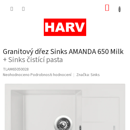
Přejít
NÁKUP
na
obsah
KOŠÍK
Granitový dřez Sinks AMANDA 650 Milk
+ Sinks čistící pasta
TLAM65050028
Průměrné
Neohodnoceno
Podrobnosti hodnocení
Značka:
Sinks
hodnocení
produktu
je
0,0
z
5
hvězdiček.