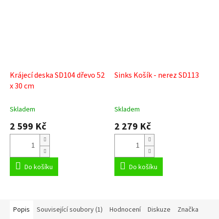
Krájecí deska SD104 dřevo 52
Sinks Košík - nerez SD113
x 30 cm
Skladem
Skladem
2 599 Kč
2 279 Kč
Do košíku
Do košíku
Popis
Související soubory (1)
Hodnocení
Diskuze
Značka