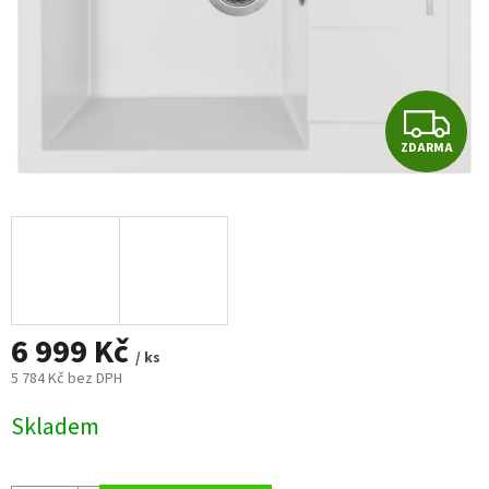
Z
ZDARMA
D
A
R
M
6 999 Kč
A
/ ks
5 784 Kč bez DPH
Měrná
Skladem
cena: