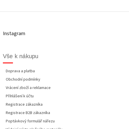
Z
á
p
a
t
Instagram
í
Vše k nákupu
Doprava a platba
Obchodní podmínky
Vrácení zboží a reklamace
Přihlášení k účtu
Registrace zákazníka
Registrace B2B zákazníka
Poptávkový formulář nářezu