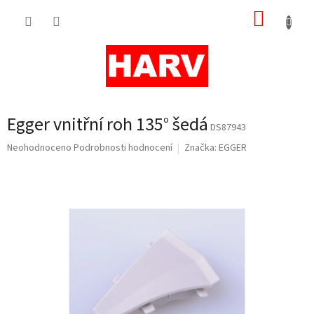
Přejít
NÁKUP
na
obsah
KOŠÍK
Egger vnitřní roh 135° šedá
DS87943
Průměrné
Neohodnoceno
Podrobnosti hodnocení
Značka:
EGGER
hodnocení
produktu
je
0,0
z
5
hvězdiček.