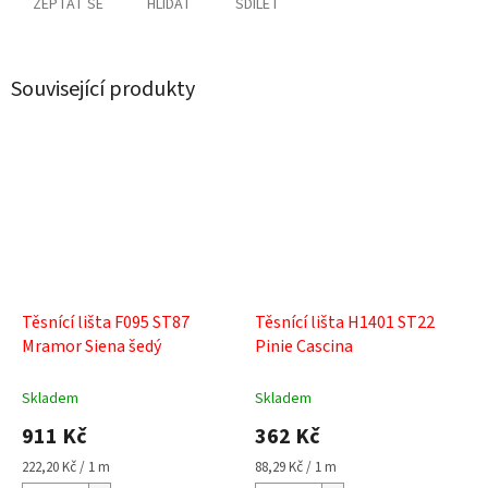
ZEPTAT SE
HLÍDAT
SDÍLET
Související produkty
Těsnící lišta F095 ST87
Těsnící lišta H1401 ST22
Mramor Siena šedý
Pinie Cascina
Skladem
Skladem
911 Kč
362 Kč
Měrná
Měrná
222,20 Kč / 1 m
88,29 Kč / 1 m
cena:
cena: