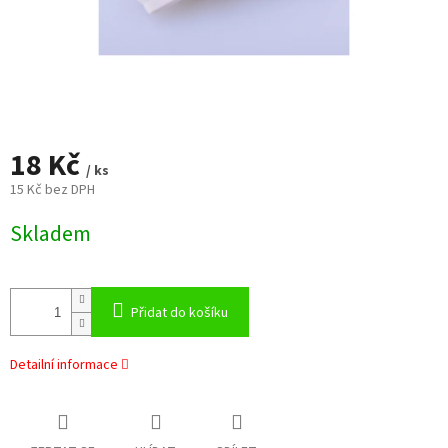
18 Kč
/ ks
15 Kč bez DPH
Měrná
Skladem
cena:
Přidat do košíku
Detailní informace