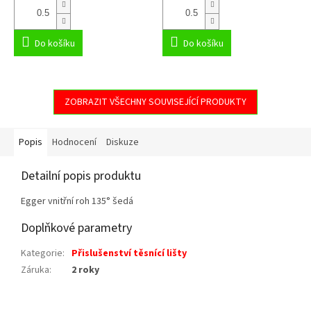
Do košíku
Do košíku
ZOBRAZIT VŠECHNY SOUVISEJÍCÍ PRODUKTY
Popis
Hodnocení
Diskuze
Detailní popis produktu
Egger vnitřní roh 135° šedá
Doplňkové parametry
Kategorie
:
Přislušenství těsnící lišty
Záruka
:
2 roky