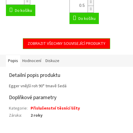
Do košíku
Do košíku
ZOBRAZIT VŠECHNY SOUVISEJÍCÍ PRODUKTY
Popis
Hodnocení
Diskuze
Detailní popis produktu
Egger vnější roh 90° tmavě šedá
Doplňkové parametry
Kategorie
:
Přislušenství těsnící lišty
Záruka
:
2 roky