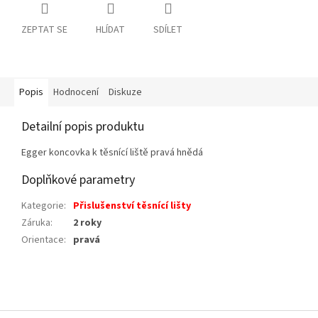
ZEPTAT SE
HLÍDAT
SDÍLET
Popis
Hodnocení
Diskuze
Detailní popis produktu
Egger koncovka k těsnící liště pravá hnědá
Doplňkové parametry
Kategorie
:
Přislušenství těsnící lišty
Záruka
:
2 roky
Orientace
:
pravá
Z
á