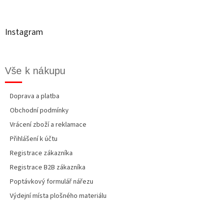
p
a
t
Instagram
í
Vše k nákupu
Doprava a platba
Obchodní podmínky
Vrácení zboží a reklamace
Přihlášení k účtu
Registrace zákazníka
Registrace B2B zákazníka
Poptávkový formulář nářezu
Výdejní místa plošného materiálu