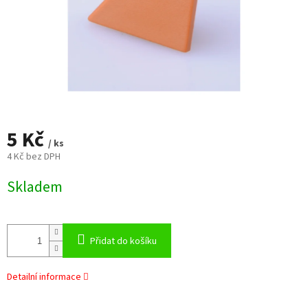
5 Kč
/ ks
4 Kč bez DPH
Měrná
Skladem
cena:
Přidat do košíku
Detailní informace