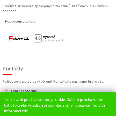
Přečtěte si recenze spokojených zákazníků, kteří nakoupili v našem
obchodě:
Hodnocení obchodu
Kontakty
Potřebujete poradit s výběrem? Kontaktujte nás, jsme tu pro vás.
+420 555 508 909
Tento web používá soubory cookie. Dalším procházením
info@harv.cz
tohoto webu vyjadřujete souhlas s jejich používáním.. Více
informací
zde
.