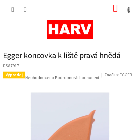
Přejít
NÁKUP
na
obsah
KOŠÍK
Egger koncovka k liště pravá hnědá
DS87917
Značka:
EGGER
Výprodej
Průměrné
Neohodnoceno
Podrobnosti hodnocení
hodnocení
produktu
je
0,0
z
5
hvězdiček.