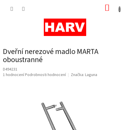
Přejít
NÁKUP
na
obsah
KOŠÍK
Dveřní nerezové madlo MARTA
oboustranné
D494231
Průměrné
1 hodnocení
Podrobnosti hodnocení
Značka:
Laguna
hodnocení
produktu
je
5,0
z
5
hvězdiček.