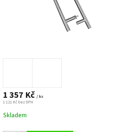
1 357 Kč
/ ks
1 121 Kč bez DPH
Měrná
Skladem
cena: