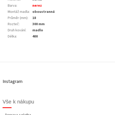
Barva
:
nerez
Montáž madla
:
oboustranná
Průměr (mm)
:
18
Rozteč
:
300 mm
Druh kování
:
madlo
Délka
:
400
Z
á
p
a
t
Instagram
í
Vše k nákupu
Doprava a platba