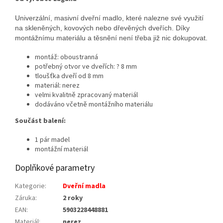
Univerzální, masivní dveřní madlo, které nalezne své využití
na skleněných, kovových nebo dřevěných dveřích. Díky
montážnímu materiálu a těsnění není třeba již nic dokupovat.
montáž: oboustranná
potřebný otvor ve dveřích: ? 8 mm
tloušťka dveří od 8 mm
materiál: nerez
velmi kvalitně zpracovaný materiál
dodáváno včetně montážního materiálu
Součást balení:
1 pár madel
montážní materiál
Doplňkové parametry
Kategorie
:
Dveřní madla
Záruka
:
2 roky
EAN
:
5903228448881
Materiál
:
nerez