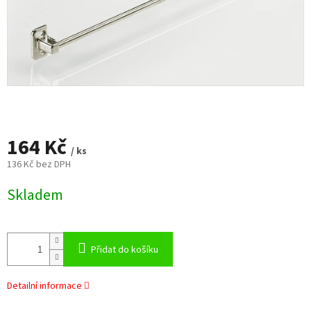
164 Kč
/ ks
136 Kč bez DPH
Měrná
Skladem
cena:
Přidat do košíku
Detailní informace