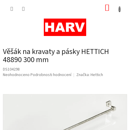
Přejít
NÁKUP
na
obsah
KOŠÍK
Věšák na kravaty a pásky HETTICH
48890 300 mm
DS104298
Průměrné
Neohodnoceno
Podrobnosti hodnocení
Značka:
Hettich
hodnocení
produktu
je
0,0
z
5
hvězdiček.