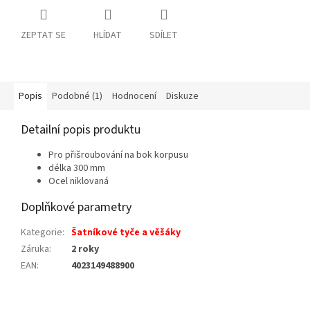
ZEPTAT SE
HLÍDAT
SDÍLET
Popis
Podobné (1)
Hodnocení
Diskuze
Detailní popis produktu
Pro přišroubování na bok korpusu
délka 300 mm
Ocel niklovaná
Doplňkové parametry
Kategorie
:
Šatníkové tyče a věšáky
Záruka
:
2 roky
EAN
:
4023149488900