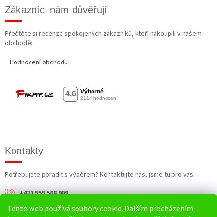
Zákazníci nám důvěřují
Přečtěte si recenze spokojených zákazníků, kteří nakoupili v našem
obchodě:
Hodnocení obchodu
Kontakty
Potřebujete poradit s výběrem? Kontaktujte nás, jsme tu pro vás.
+420 555 508 909
Tento web používá soubory cookie. Dalším procházením
info@harv.cz