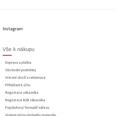
Z
á
p
a
t
Instagram
í
Vše k nákupu
Doprava a platba
Obchodní podmínky
Vrácení zboží a reklamace
Přihlášení k účtu
Registrace zákazníka
Registrace B2B zákazníka
Poptávkový formulář nářezu
Výdejní místa plošného materiálu