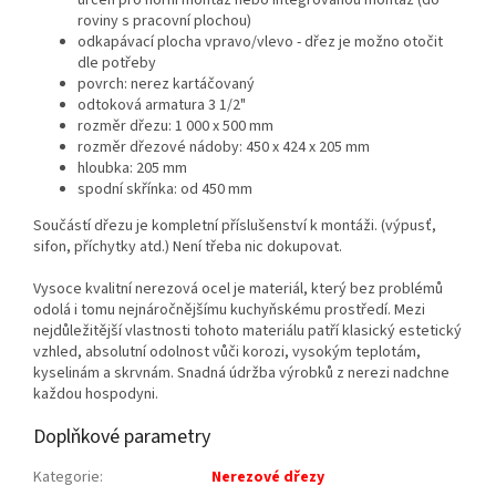
určen pro horní montáž nebo integrovanou montáž (do
roviny s pracovní plochou)
odkapávací plocha vpravo/vlevo - dřez je možno otočit
dle potřeby
povrch: nerez kartáčovaný
odtoková armatura 3 1/2"
rozměr dřezu: 1 000 x 500 mm
rozměr dřezové nádoby: 450 x 424 x 205 mm
hloubka: 205 mm
spodní skřínka: od 450 mm
Součástí dřezu je kompletní příslušenství k montáži. (výpusť,
sifon, příchytky atd.) Není třeba nic dokupovat.
Vysoce kvalitní nerezová ocel je materiál, který bez problémů
odolá i tomu nejnáročnějšímu kuchyňskému prostředí. Mezi
nejdůležitější vlastnosti tohoto materiálu patří klasický estetický
vzhled, absolutní odolnost vůči korozi, vysokým teplotám,
kyselinám a skrvnám. Snadná údržba výrobků z nerezi nadchne
každou hospodyni.
Doplňkové parametry
Kategorie
:
Nerezové dřezy