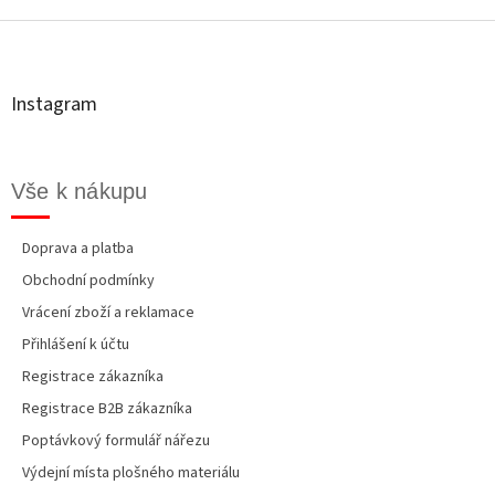
á
p
a
t
Instagram
í
Vše k nákupu
Doprava a platba
Obchodní podmínky
Vrácení zboží a reklamace
Přihlášení k účtu
Registrace zákazníka
Registrace B2B zákazníka
Poptávkový formulář nářezu
Výdejní místa plošného materiálu