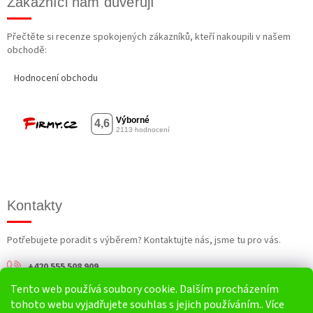
Zákazníci nám důvěřují
Přečtěte si recenze spokojených zákazníků, kteří nakoupili v našem
obchodě:
Hodnocení obchodu
Kontakty
Potřebujete poradit s výběrem? Kontaktujte nás, jsme tu pro vás.
+420 555 508 909
Tento web používá soubory cookie. Dalším procházením
info@harv.cz
tohoto webu vyjadřujete souhlas s jejich používáním.. Více