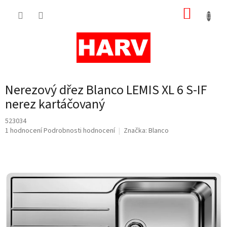
Přejít
NÁKUP
na
obsah
KOŠÍK
Nerezový dřez Blanco LEMIS XL 6 S-IF
nerez kartáčovaný
523034
Průměrné
1 hodnocení
Podrobnosti hodnocení
Značka:
Blanco
hodnocení
produktu
je
2,0
z
5
hvězdiček.