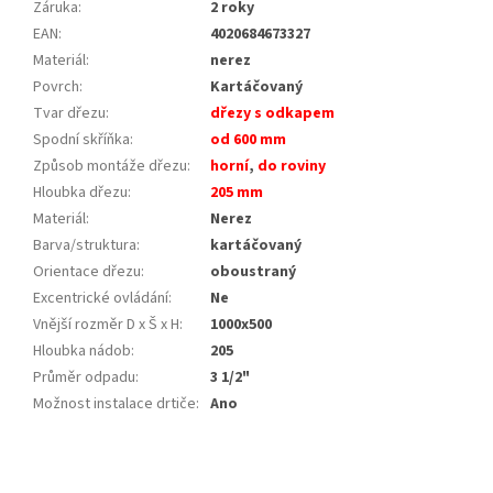
Záruka
:
2 roky
EAN
:
4020684673327
Materiál
:
nerez
Povrch
:
Kartáčovaný
Tvar dřezu
:
dřezy s odkapem
Spodní skříňka
:
od 600 mm
Způsob montáže dřezu
:
horní
,
do roviny
Hloubka dřezu
:
205 mm
Materiál
:
Nerez
Barva/struktura
:
kartáčovaný
Orientace dřezu
:
oboustraný
Excentrické ovládání
:
Ne
Vnější rozměr D x Š x H
:
1000x500
Hloubka nádob
:
205
Průměr odpadu
:
3 1/2"
Možnost instalace drtiče
:
Ano
Z