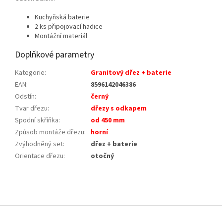
Kuchyňská baterie
2 ks připojovací hadice
Montážní materiál
Doplňkové parametry
Kategorie
:
Granitový dřez + baterie
EAN
:
8596142046386
Odstín
:
černý
Tvar dřezu
:
dřezy s odkapem
Spodní skříňka
:
od 450 mm
Způsob montáže dřezu
:
horní
Zvýhodněný set
:
dřez + baterie
Orientace dřezu
:
otočný
Z
á
p