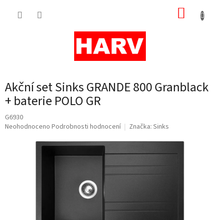
Přejít
NÁKUP
na
obsah
KOŠÍK
Akční set Sinks GRANDE 800 Granblack
+ baterie POLO GR
G6930
Průměrné
Neohodnoceno
Podrobnosti hodnocení
Značka:
Sinks
hodnocení
produktu
je
0,0
z
5
hvězdiček.