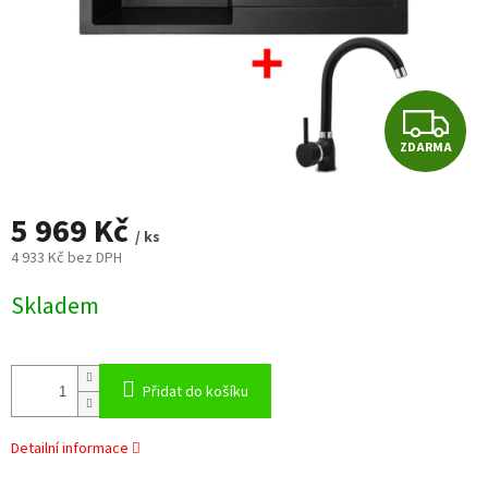
Z
ZDARMA
D
A
5 969 Kč
/ ks
R
4 933 Kč bez DPH
Měrná
M
Skladem
cena:
A
Přidat do košíku
Detailní informace