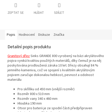
ZEPTAT SE
HLÍDAT
SDÍLET
Popis
Hodnocení
Diskuze
Značka
Detailní popis produktu
Granitový dřez
Sinks GRANDE 800 vyrobený na bázi akrylátového
pojiva vyniká kvalitou použitých materiálů, díky čemuž je na něj
poskytována prodloužená záruka 10 let. Dřezy obsahují 84 %
jemného kameniva, což ve spojení s kvalitním akrylátovým
pojivem zaručuje dokonalou hebkost, pevnost a odolnost
materiálu
Pro skříňku od 450 mm (vnější rozměr)
Rozměr 800 x 510 mm
Rozměr vany 340 x 460 mm
Hloubka 190 mm
Otvor pro baterii je ze spodní části předpřipraven