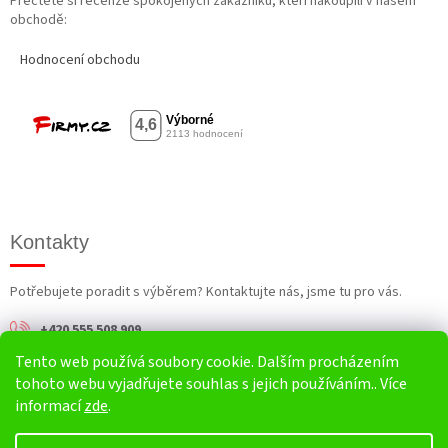
Přečtěte si recenze spokojených zákazníků, kteří nakoupili v našem
obchodě:
Hodnocení obchodu
Kontakty
Potřebujete poradit s výběrem? Kontaktujte nás, jsme tu pro vás.
+420 555 508 909
Tento web používá soubory cookie. Dalším procházením
info@harv.cz
tohoto webu vyjadřujete souhlas s jejich používáním.. Více
informací
zde
.