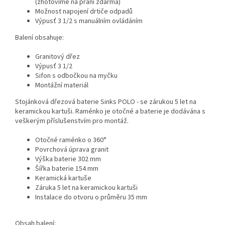
(zhotovíme na přání zdarma)
Možnost napojení drtiče odpadů
Výpusť 3 1/2 s manuálním ovládáním
Balení obsahuje:
Granitový dřez
Výpusť 3 1/2
Sifon s odbočkou na myčku
Montážní materiál
Stojánková dřezová baterie Sinks POLO - se zárukou 5 let na
keramickou kartuši. Raménko je otočné a baterie je dodávána s
veškerým příslušenstvím pro montáž.
Otočné raménko o 360°
Povrchová úprava granit
Výška baterie 302 mm
Šířka baterie 154 mm
Keramická kartuše
Záruka 5 let na keramickou kartuši
Instalace do otvoru o průměru 35 mm
Obsah balení: