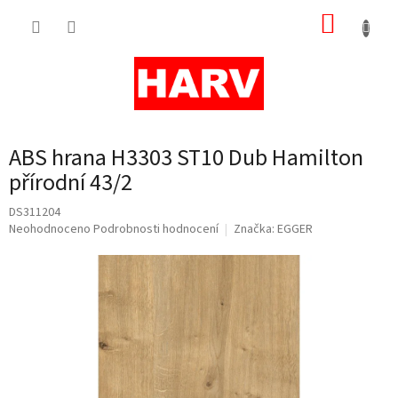
Přejít
NÁKUP
na
obsah
KOŠÍK
ABS hrana H3303 ST10 Dub Hamilton
přírodní 43/2
DS311204
Průměrné
Neohodnoceno
Podrobnosti hodnocení
Značka:
EGGER
hodnocení
produktu
je
0,0
z
5
hvězdiček.