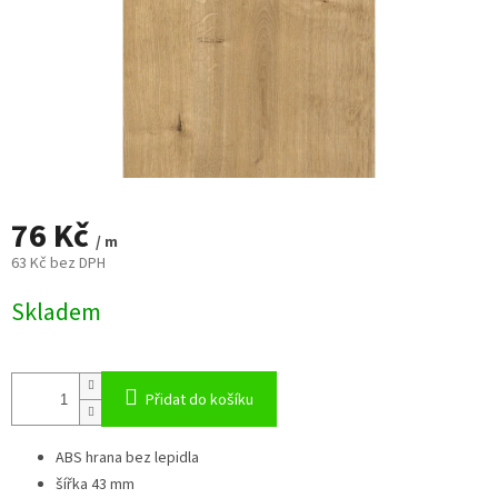
76 Kč
/ m
63 Kč bez DPH
Měrná
Skladem
cena:
Přidat do košíku
ABS hrana bez lepidla
šířka 43 mm