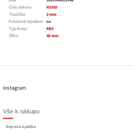
EAN
:
9009986819546
Číslo dekoru
:
H3303
Tloušťka
:
2 mm
Potažené lepidlem
:
ne
Typ hrany
:
ABS
Šířka
:
43 mm
Z
á
p
a
t
Instagram
í
Vše k nákupu
Doprava a platba