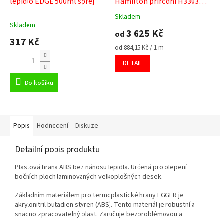
lepidlo EDGE 500ml sprej
Hamilton přírodní H3303
ST10
Skladem
Průměrné
Skladem
hodnocení
3 625 Kč
od
produktu
317 Kč
je
Měrná
od 884,15 Kč / 1 m
5,0
cena:
DETAIL
z
5
Do košíku
hvězdiček.
Popis
Hodnocení
Diskuze
Detailní popis produktu
Plastová hrana ABS bez nánosu lepidla. Určená pro olepení
bočních ploch laminovaných velkoplošných desek.
Základním materiálem pro termoplastické hrany EGGER je
akrylonitril butadien styren (ABS). Tento materiál je robustní a
snadno zpracovatelný plast. Zaručuje bezproblémovou a