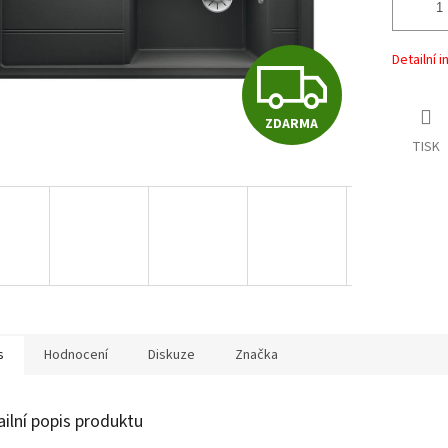
Detailní 
Z
ZDARMA
D
TISK
A
R
M
s
Hodnocení
Diskuze
Značka
A
ailní popis produktu