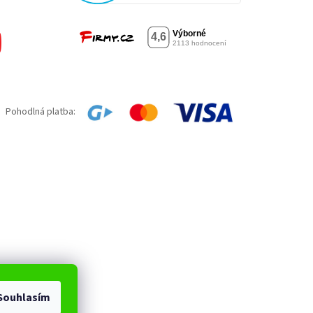
Pohodlná platba:
Souhlasím