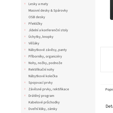
n
Lesky a maty
e
Masivní desky & Spárovky
l
OSB desky
Překližky
Jídelní a konferenční stoly
Úchytky, knopky
Věšáky
Nábytkové závěsy, panty
Příborníky, organizéry
Nohy, nožky, podnože
Rektifikační nohy
Nábytkové kolečka
Spojovací prvky
Závěsné prvky, rektifikace
Popi
Drátěný program
Kabelové průchodky
Det
Dveřní kliky, zámky