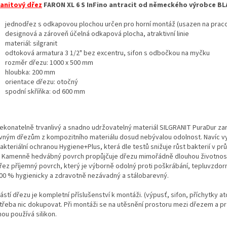
ranitový dřez
FARON XL 6 S InFino antracit od německého výrobce B
jednodřez s odkapovou plochou určen pro horní montáž (usazen na prac
designová a zároveň účelná odkapová plocha, atraktivní linie
materiál: silgranit
odtoková armatura 3 1/2" bez excentru, sifon s odbočkou na myčku
rozměr dřezu: 1000 x 500 mm
hloubka: 200 mm
orientace dřezu: otočný
spodní skříňka: od 600 mm
ekonatelně trvanlivý a snadno udržovatelný materiál SILGRANIT PuraDur za
vným dřezům z kompozitního materiálu dosud nebývalou odolnost. Navíc v
akteriální ochranou Hygiene+Plus, která dle testů snižuje růst bakterií v p
 Kamenně hedvábný povrch propůjčuje dřezu mimořádně dlouhou životnost
řez příjemný povrch, který je výborně odolný proti poškrábání, tepluvzdor
100 % hygienicky a zdravotně nezávadný a stálobarevný.
stí dřezu je kompletní příslušenství k montáži. (výpusť, sifon, příchytky at
 třeba nic dokupovat. Při montáži se na utěsnění prostoru mezi dřezem a p
ou používá silikon.