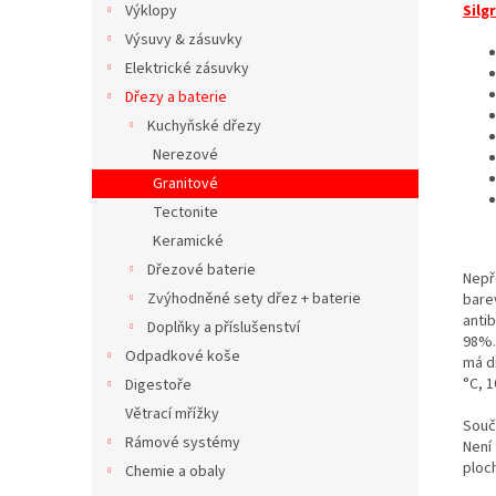
Silg
Výklopy
Výsuvy & zásuvky
Elektrické zásuvky
Dřezy a baterie
Kuchyňské dřezy
Nerezové
Granitové
Tectonite
Keramické
Dřezové baterie
Nepř
Zvýhodněné sety dřez + baterie
bare
antib
Doplňky a příslušenství
98%.
Odpadkové koše
má d
°C, 
Digestoře
Větrací mřížky
Součá
Rámové systémy
Není
ploch
Chemie a obaly