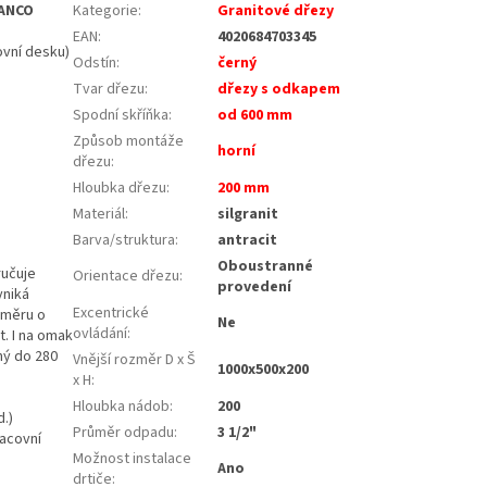
LANCO
Kategorie
:
Granitové dřezy
EAN
:
4020684703345
ovní desku)
Odstín
:
černý
Tvar dřezu
:
dřezy s odkapem
Spodní skříňka
:
od 600 mm
Způsob montáže
horní
dřezu
:
Hloubka dřezu
:
200 mm
Materiál
:
silgranit
Barva/struktura
:
antracit
Oboustranné
ručuje
Orientace dřezu
:
provedení
yniká
Excentrické
růměru o
Ne
ovládání
:
. I na omak
ný do 280
Vnější rozměr D x Š
1000x500x200
x H
:
Hloubka nádob
:
200
d.)
Průměr odpadu
:
3 1/2"
racovní
Možnost instalace
Ano
drtiče
: