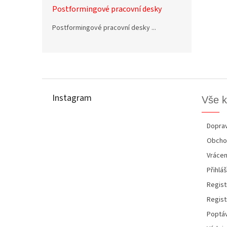
Postformingové pracovní desky
Postformingové pracovní desky ...
Z
á
p
Instagram
Vše 
a
t
í
Doprav
Obcho
Vrácen
Přihláš
Regist
Regist
Poptáv