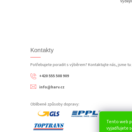
Výdejn
Kontakty
Potřebujete poradit s výběrem? Kontaktujte nás, jsme tu 
+420 555 508 909
info@harv.cz
Oblíbené způsoby dopravy:
Tento web p
vyjadřujete s