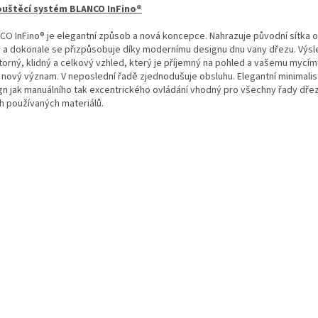
uštěcí systém BLANCO InFino®
CO InFino® je elegantní způsob a nová koncepce. Nahrazuje původní sítka
y a dokonale se přizpůsobuje díky modernímu designu dnu vany dřezu. Výs
torný, klidný a celkový vzhled, který je příjemný na pohled a vašemu mycím
 nový význam. V neposlední řadě zjednodušuje obsluhu. Elegantní minimalis
gn jak manuálního tak excentrického ovládání vhodný pro všechny řady dř
h používaných materiálů.