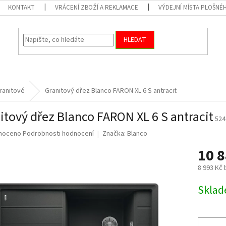
KONTAKT
VRÁCENÍ ZBOŽÍ A REKLAMACE
VÝDEJNÍ MÍSTA PLOŠNÉ
HLEDAT
ranitové
Granitový dřez Blanco FARON XL 6 S antracit
itový dřez Blanco FARON XL 6 S antracit
524
né
noceno
Podrobnosti hodnocení
Značka:
Blanco
ní
10 
u
8 993 Kč
Měrná
Skla
cena:
ek.