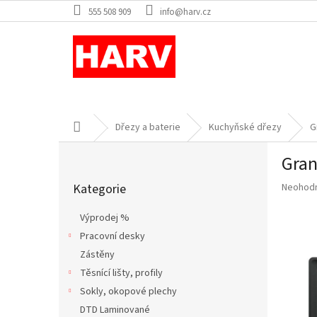
Přejít
555 508 909
info@harv.cz
na
obsah
Domů
Dřezy a baterie
Kuchyňské dřezy
G
P
Gran
o
Přeskočit
s
Průměr
Kategorie
Neohod
kategorie
t
hodnoce
r
produkt
Výprodej %
a
je
Pracovní desky
n
0,0
z
Zástěny
n
5
í
Těsnící lišty, profily
hvězdič
p
Sokly, okopové plechy
a
DTD Laminované