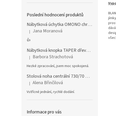
Vypo
BLAN
Poslední hodnocení produktů
jímk
pros
Nábytková úchytka OMONO chrom lesklý
dává
Jana Moranová
|
desi
Hodnocení produktu je 5 z 5 hvězdiček.
všec
👍
Nábytková knopka TAPER dřevěná dub lakovaný
Barbora Strachotová
|
Hodnocení produktu je 5 z 5 hvězdiček.
Hezké zpracování, jsem moc spokojená.
Stolová noha centrální 730/70 mm stříbrná
Alena Břinčilová
|
Hodnocení produktu je 5 z 5 hvězdiček.
Vstřícné jednání, rychlé dodání.
Informace pro vás