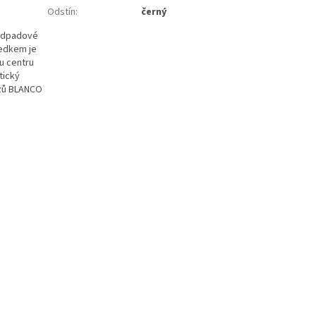
Odstín
:
černý
 odpadové
ledkem je
u centru
tický
ezů BLANCO