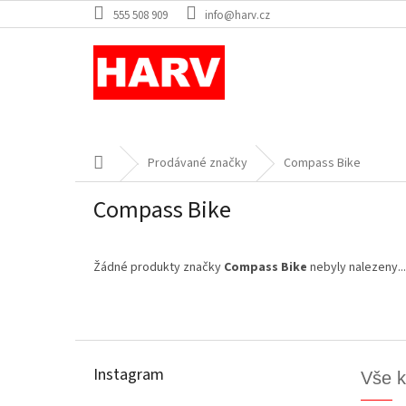
Přejít
555 508 909
info@harv.cz
na
obsah
Domů
Prodávané značky
Compass Bike
Compass Bike
Žádné produkty značky
Compass Bike
nebyly nalezeny...
Z
á
p
Instagram
Vše 
a
t