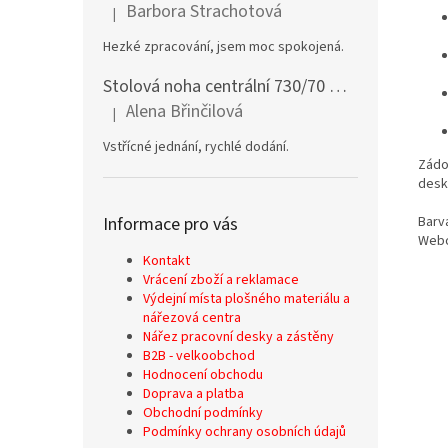
Barbora Strachotová
|
Hodnocení produktu je 5 z 5 hvězdiček.
Hezké zpracování, jsem moc spokojená.
Stolová noha centrální 730/70 mm stříbrná
Alena Břinčilová
|
Hodnocení produktu je 5 z 5 hvězdiček.
Vstřícné jednání, rychlé dodání.
Zádo
desk
Barv
Informace pro vás
Webo
Kontakt
Vrácení zboží a reklamace
Výdejní místa plošného materiálu a
nářezová centra
Nářez pracovní desky a zástěny
B2B - velkoobchod
Hodnocení obchodu
Doprava a platba
Obchodní podmínky
Podmínky ochrany osobních údajů