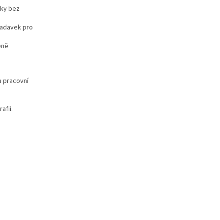
iky bez
žadavek pro
éně
a pracovní
afii.