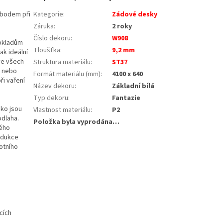
 bodem při
Kategorie
:
Zádové desky
Záruka
:
2 roky
Číslo dekoru
:
W908
obkladům
Tloušťka
:
9,2 mm
ak ideální
ve všech
Struktura materiálu
:
ST37
y nebo
Formát materiálu (mm)
:
4100 x 640
ři vaření
Název dekoru
:
Základní bílá
Typ dekoru
:
Fantazie
ako jsou
Vlastnost materiálu
:
P2
odlaha.
Položka byla vyprodána…
kého
rodukce
otního
cích