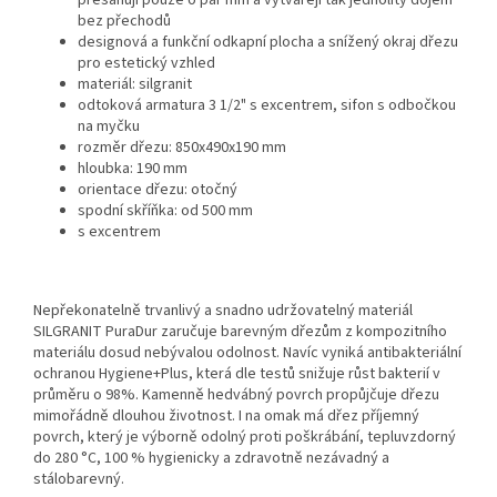
přesahují pouze o pár mm a vytvářejí tak jednolitý dojem
bez přechodů
designová a funkční odkapní plocha a snížený okraj dřezu
pro estetický vzhled
materiál: silgranit
odtoková armatura 3 1/2" s excentrem, sifon s odbočkou
na myčku
rozměr dřezu: 850x490x190 mm
hloubka: 190 mm
orientace dřezu: otočný
spodní skříňka: od 500 mm
s excentrem
Nepřekonatelně trvanlivý a snadno udržovatelný materiál
SILGRANIT PuraDur zaručuje barevným dřezům z kompozitního
materiálu dosud nebývalou odolnost. Navíc vyniká antibakteriální
ochranou Hygiene+Plus, která dle testů snižuje růst bakterií v
průměru o 98%. Kamenně hedvábný povrch propůjčuje dřezu
mimořádně dlouhou životnost. I na omak má dřez příjemný
povrch, který je výborně odolný proti poškrábání, tepluvzdorný
do 280 °C, 100 % hygienicky a zdravotně nezávadný a
stálobarevný.