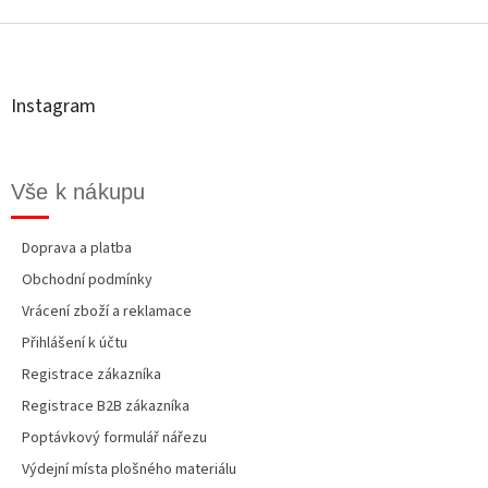
Z
á
p
a
t
Instagram
í
Vše k nákupu
Doprava a platba
Obchodní podmínky
Vrácení zboží a reklamace
Přihlášení k účtu
Registrace zákazníka
Registrace B2B zákazníka
Poptávkový formulář nářezu
Výdejní místa plošného materiálu