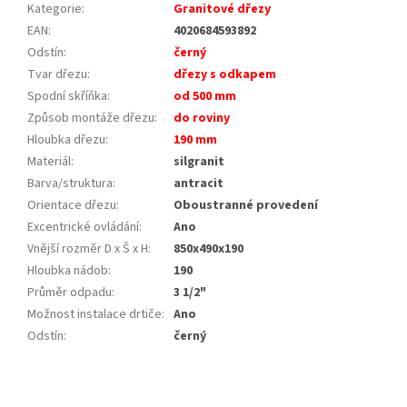
Kategorie
:
Granitové dřezy
EAN
:
4020684593892
Odstín
:
černý
Tvar dřezu
:
dřezy s odkapem
Spodní skříňka
:
od 500 mm
Způsob montáže dřezu
:
do roviny
Hloubka dřezu
:
190 mm
Materiál
:
silgranit
Barva/struktura
:
antracit
Orientace dřezu
:
Oboustranné provedení
Excentrické ovládání
:
Ano
Vnější rozměr D x Š x H
:
850x490x190
Hloubka nádob
:
190
Průměr odpadu
:
3 1/2"
Možnost instalace drtiče
:
Ano
Odstín
:
černý