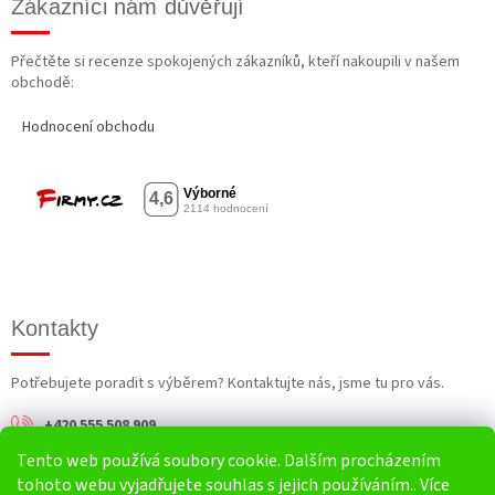
Zákazníci nám důvěřují
Přečtěte si recenze spokojených zákazníků, kteří nakoupili v našem
obchodě:
Hodnocení obchodu
Kontakty
Potřebujete poradit s výběrem? Kontaktujte nás, jsme tu pro vás.
+420 555 508 909
Tento web používá soubory cookie. Dalším procházením
info@harv.cz
tohoto webu vyjadřujete souhlas s jejich používáním.. Více