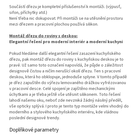
Součástí dřezu je kompletní příslušenství k montáži. (výpusť,
sifon, příchytky atd.)
Není třeba nic dokupovat. Při montáži se na utěsnění prostoru
mezi dřezem a pracovní plochou používá silikon.
Montáž dřezu do roviny s deskou:
Elegantní řešení pro moderní interiér a moderní kuchyni
Pokud hledáme další elegantní řešení zasazení kuchyňského
dřezu, pak montáž dřezu do roviny s kuchyňskou deskou je to
pravé. Už samo toto označení napovídá, že půjde o záležitost
designově čistou a ničím nerušící okolí dřezu. Ten s pracovní
deskou, která ho obklopuje, jednoduše splyne. V tomto případě
je dřez zapuštěn do výřezu lemovaného drážkou vyfrézovanou
v pracovní desce. Celé spojení je zajištěno mechanickými
úchytkami a je třeba ještě vše utěsnit silikonem. Toto řešení
lahodí našemu oku, neboť zde nevzniká žádný násilný předěl,
vše opticky splývá. I proto je tento typ montáže velmi vhodný do
moderního a stylového kuchyňského interiéru, kde vládnou
poslední designové trendy.
Doplňkové parametry