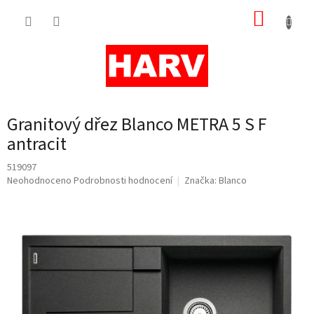
Přejít
NÁKUP
na
obsah
KOŠÍK
Granitový dřez Blanco METRA 5 S F
antracit
519097
Průměrné
Neohodnoceno
Podrobnosti hodnocení
Značka:
Blanco
hodnocení
produktu
je
0,0
z
5
hvězdiček.