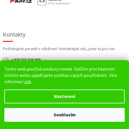
Kontakty
Potřebujete poradit s výběrem? Kontaktujte nás, jsme tu pro vás.
+420 555 508 909
Tento web používá soubory cookie. Dalším procházením
info@harv.cz
tohoto webu vyjadřujete souhlas s jejich používáním.. Více
informací
zde
.
Nastavení
Vytvořil Shoptet
Souhlasím
Copyright 2026
HARV.cz
. Všechna práva vyhrazena.