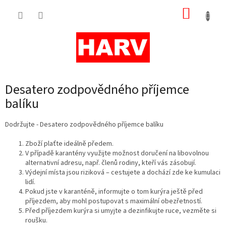
Přejít
NÁKUP
na
obsah
KOŠÍK
Desatero zodpovědného příjemce
balíku
Dodržujte - Desatero zodpovědného příjemce balíku
Zboží plaťte ideálně předem.
V případě karantény využijte možnost doručení na libovolnou
alternativní adresu, např. členů rodiny, kteří vás zásobují.
Výdejní místa jsou riziková – cestujete a dochází zde ke kumulaci
lidí.
Pokud jste v karanténě, informujte o tom kurýra ještě před
příjezdem, aby mohl postupovat s maximální obezřetností.
Před příjezdem kurýra si umyjte a dezinfikujte ruce, vezměte si
roušku.