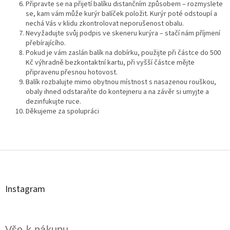
Připravte se na přijetí balíku distančním způsobem – rozmyslete
se, kam vám může kurýr balíček položit. Kurýr poté odstoupí a
nechá Vás v klidu zkontrolovat neporušenost obalu.
Nevyžadujte svůj podpis ve skeneru kurýra – stačí nám příjmení
přebírajícího.
Pokud je vám zaslán balík na dobírku, použijte při částce do 500
Kč výhradně bezkontaktní kartu, při vyšší částce mějte
připravenu přesnou hotovost.
Balík rozbalujte mimo obytnou místnost s nasazenou rouškou,
obaly ihned odstaraňte do kontejneru a na závěr si umyjte a
dezinfukujte ruce.
Děkujeme za spolupráci
Z
á
p
a
t
Instagram
í
Vše k nákupu